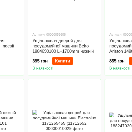
Артикул: 00000053608
Артикул: 0000
ля
Ущільнювач дверей для
Ущільнюва
Indesit
посудомийної машини Beko
посудомийн
1884690100 L=1700mm нижній
Ariston 1
395 грн
Купити
855 грн
В наявності
В наявності