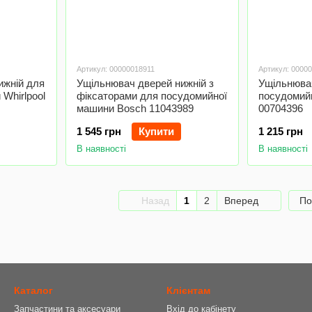
Артикул: 00000018911
Артикул: 0000
ижній для
Ущільнювач дверей нижній з
Ущільнюва
Whirlpool
фіксаторами для посудомийної
посудомий
машини Bosch 11043989
00704396
1 545 грн
Купити
1 215 грн
В наявності
В наявності
Назад
1
2
Вперед
По
Каталог
Клієнтам
Запчастини та аксесуари
Вхід до кабінету