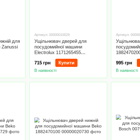
Артикул: 00000010029
Артикул: 0000
ижній для
Ущільнювач дверей для
Ущільнюва
 Zanussi
посудомийної машини
посудомий
Electrolux 1171265455
188247020
(11712652
715 грн
Купити
995 грн
В наявності
В наявності