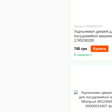
Артикул: 00000020729
Ущільнювач дверей д
посудомийної машини
1749190200
745 грн
Купити
В наявності