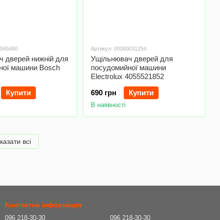
0045480
Артикул: 00000031254
ч дверей нижній для
Ущільнювач дверей для
ної машини Bosch
посудомийної машини
Electrolux 4055521852
Купити
690 грн
Купити
В наявності
казати всі
Контактна інформація
096 218-30-30
096 218-30-30