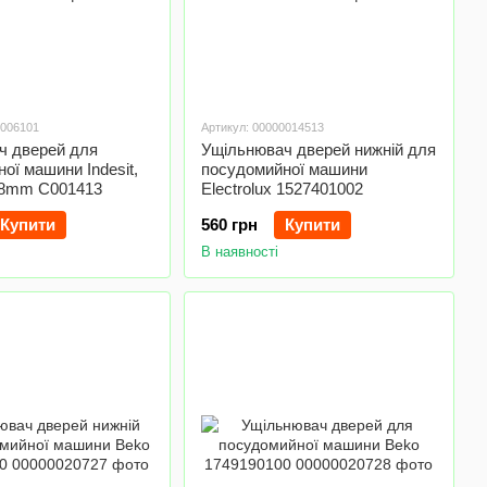
0006101
Артикул: 00000014513
ч дверей для
Ущільнювач дверей нижній для
ої машини Indesit,
посудомийної машини
488mm C001413
Electrolux 1527401002
Купити
560 грн
Купити
В наявності