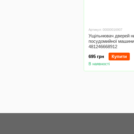
Артикул: 00000016907
Ущільнювач дверей н
посудомийної машини 
481246668912
695 грн
Купити
В наявності