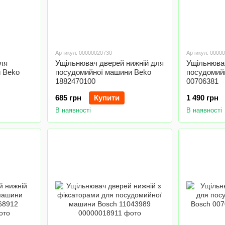
Артикул: 00000020730
Артикул: 0000
ля
Ущільнювач дверей нижній для
Ущільнюва
 Beko
посудомийної машини Beko
посудомий
1882470100
00706381
685 грн
Купити
1 490 грн
В наявності
В наявності