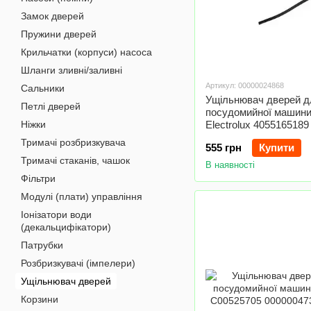
Замок дверей
Пружини дверей
Крильчатки (корпуси) насоса
Шланги зливні/заливні
Артикул: 00000024868
Сальники
Ущільнювач дверей д
Петлі дверей
посудомийної машин
Ніжки
Electrolux 4055165189
Тримачі розбризкувача
555 грн
Купити
Тримачі стаканів, чашок
В наявності
Фільтри
Модулі (плати) управління
Іонізатори води
(декальцифікатори)
Патрубки
Розбризкувачі (імпелери)
Ущільнювач дверей
Корзини