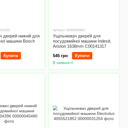
0015281
Артикул: 00000005881
ч дверей нижній для
Ущільнювач дверей для
ної машини Bosch
посудомийної машини Indesit,
Ariston 1638mm C00141317
Купити
545 грн
Купити
В наявності