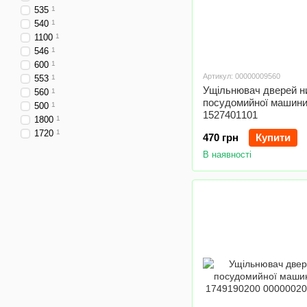
535
1
540
1
1100
1
546
1
600
1
Артикул: 00000009560
553
1
Ущільнювач дверей н
560
1
посудомийної машини
500
1
1527401101
1800
1
1720
1
470 грн
Купити
В наявності