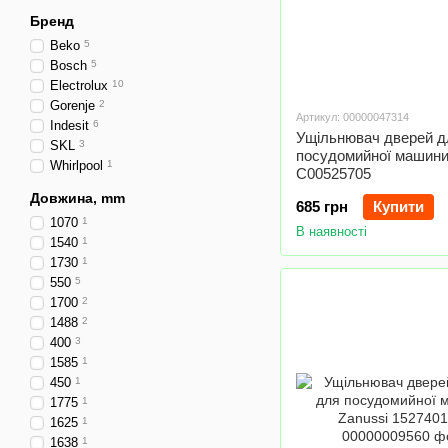
Бренд
Beko
5
Bosch
5
Electrolux
10
Gorenje
2
Артикул: 00000047314
Indesit
6
Ущільнювач дверей д
SKL
3
посудомийної машини 
Whirlpool
1
C00525705
Довжина, mm
685 грн
Купити
1070
1
В наявності
1540
1
1730
1
550
5
1700
2
1488
2
400
3
1585
1
450
1
1775
1
1625
1
1638
1