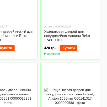
0020727
Артикул: 00000020728
ч дверей нижній для
Ущільнювач дверей для
ної машини Beko
посудомийної машини Beko
0
1749190100
Купити
420 грн
Купити
В наявності