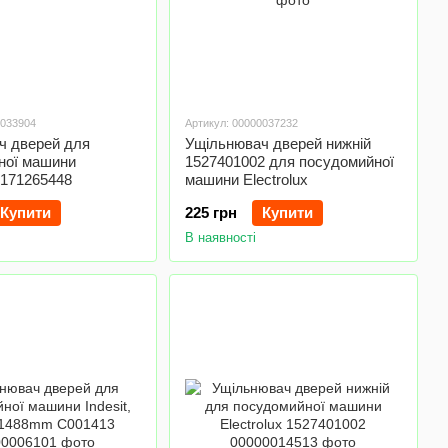
0033904
Артикул: 00000037232
ч дверей для
Ущільнювач дверей нижній
ної машини
1527401002 для посудомийної
 1171265448
машини Electrolux
Купити
225 грн
Купити
В наявності