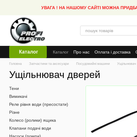
Перейти до основного контенту
УВАГА ! НА НАШОМУ САЙТІ МОЖНА ПРИДБ
Каталог
Каталог
Про нас
Оплата і доставка
Головна
Запчастини та аксесуари
Посудомийні машини
Ущільнювач
Ущільнювач дверей
Тени
Вимикачі
Реле рівня води (пресостати)
Різне
Колесо (ролики) ящика
Клапани подачі води
Насоси (помпи)