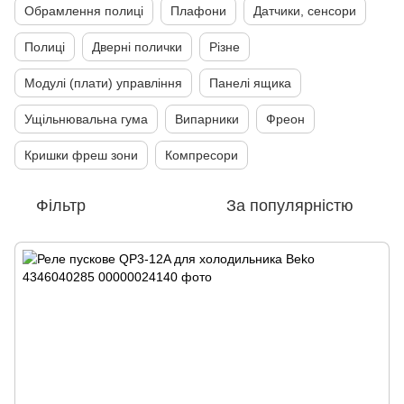
Обрамлення полиці
Плафони
Датчики, сенсори
Полиці
Дверні полички
Різне
Модулі (плати) управління
Панелі ящика
Ущільнювальна гума
Випарники
Фреон
Кришки фреш зони
Компресори
Фільтр
За популярністю