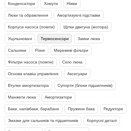
Конденсатори
Хомути
Ніжки
Люки та обрамлення
Амортизуючі підставки
Корпуси насоса (помпи)
Щітки двигуна (мотора)
Ущільнювачі
Термосенсори
Замки люка
Сальники
Різне
Мережеві фільтри
Фільтри насоса (помпи)
Скло люка
Основа клавіш управління
Аксесуари
Втулки амортизатора
Супорти (блоки підшипників)
Манжети люка
Амортизатори
Баки, напівбаки, барабани
Пружини бака
Редуктори
Змазки для сальників та підшипників
Корпусні деталі