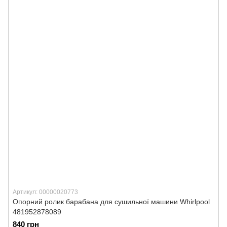
Артикул: 00000020773
Опорний ролик барабана для сушильної машини Whirlpool
481952878089
840 грн