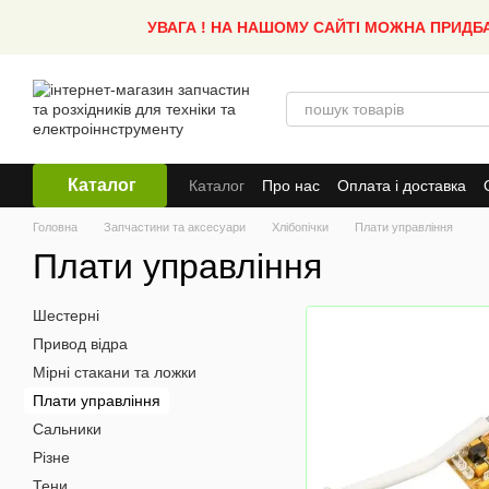
Перейти до основного контенту
УВАГА ! НА НАШОМУ САЙТІ МОЖНА ПРИДБ
Каталог
Каталог
Про нас
Оплата і доставка
Головна
Запчастини та аксесуари
Хлібопічки
Плати управління
Плати управління
Шестерні
Привод відра
Мірні стакани та ложки
Плати управління
Сальники
Різне
Тени