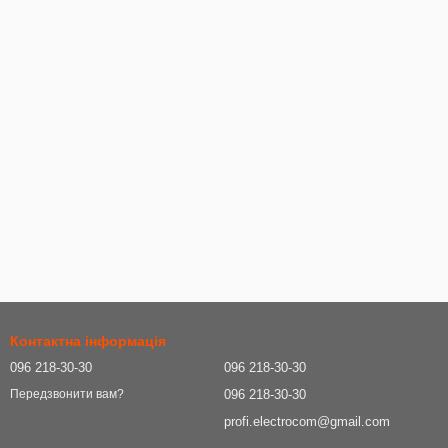
Контактна інформація
096 218-30-30
096 218-30-30
096 218-30-30
Передзвонити вам?
profi.electrocom@gmail.com