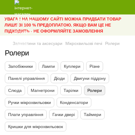
УВАГА ! НА НАШОМУ САЙТІ МОЖНА ПРИДБАТИ ТОВАР
ЛИШЕ ЗІ 100 % ПРЕДОПЛАТОЮ. ЯКЩО ВАМ ЦЕ НЕ
ПІДХОДИТЬ - НЕ ОФОРМЛЯЙТЕ ЗАМОВЛЕННЯ
Запчастини та аксесуари
Мікрохвильові печі
Ролери
Ролери
Запобіжники
Лампи
Куплери
Різне
Панелі управління
Діоди
Двигуни піддону
Слюда
Магнетрони
Тарілки
Ролери
Ручки мікрохвильовки
Конденсатори
Плати управління
Гачки двері
Таймери
Кришки для мікрохвильовок