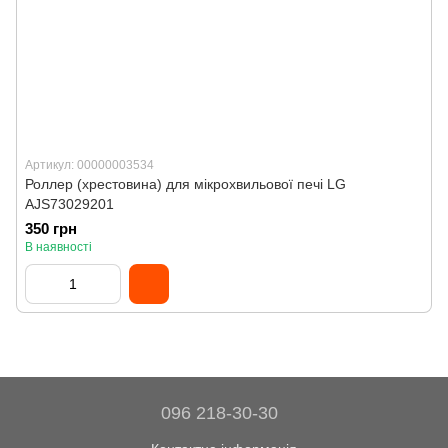
Артикул: 00000003534
Роллер (хрестовина) для мікрохвильової печі LG
AJS73029201
350 грн
В наявності
096 218-30-30