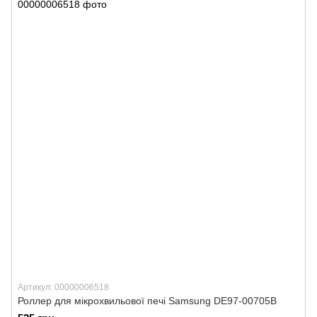
Артикул: 00000006518
Роллер для мікрохвильової печі Samsung DE97-00705B