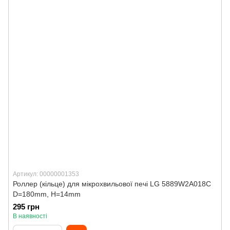
Артикул: 00000001353
Роллер (кільце) для мікрохвильової печі LG 5889W2A018C
D=180mm, H=14mm
295 грн
В наявності