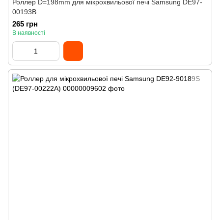
Роллер D=198mm для мікрохвильової печі Samsung DE97-
00193B
265 грн
В наявності