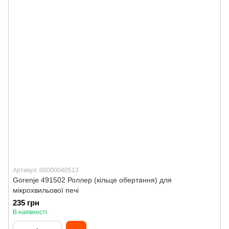
Артикул: 00000040513
Gorenje 491502 Роллер (кільце обертання) для
мікрохвильової печі
235 грн
В наявності