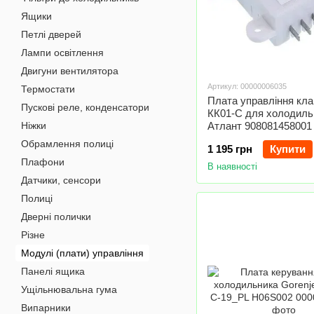
Ящики
Петлі дверей
Лампи освітлення
Двигуни вентилятора
Артикул: 00000006035
Термостати
Плата управління кл
Пускові реле, конденсатори
КК01-С для холодиль
Ніжки
Атлант 908081458001
Обрамлення полиці
1 195 грн
Купити
Плафони
В наявності
Датчики, сенсори
Полиці
Дверні полички
Різне
Модулі (плати) управління
Панелі ящика
Ущільнювальна гума
Випарники