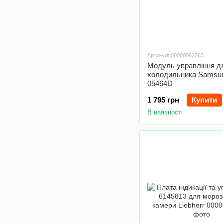
Артикул: 00000062263
Модуль управління д
холодильника Samsu
05464D
1 795 грн
Купити
В наявності