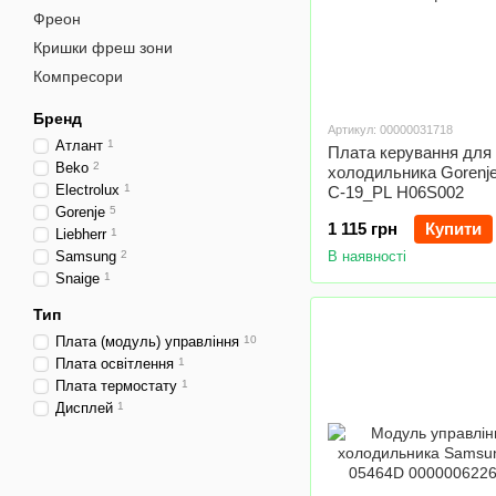
Фреон
Кришки фреш зони
Компресори
Бренд
Артикул: 00000031718
Атлант
1
Плата керування для
Beko
2
холодильника Gorenj
Electrolux
1
C-19_PL H06S002
Gorenje
5
1 115 грн
Купити
Liebherr
1
Samsung
2
В наявності
Snaige
1
Тип
Плата (модуль) управління
10
Плата освітлення
1
Плата термостату
1
Дисплей
1