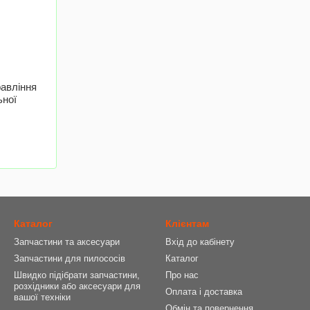
равління
ьної
Каталог
Клієнтам
Запчастини та аксесуари
Вхід до кабінету
Запчастини для пилососів
Каталог
Швидко підібрати запчастини,
Про нас
розхідники або аксесуари для
Оплата і доставка
вашої техніки
Обмін та повернення