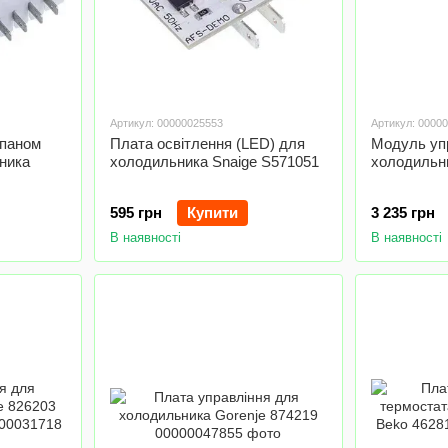
Артикул: 00000025553
Артикул: 0000
апаном
Плата освітлення (LED) для
Модуль уп
ника
холодильника Snaige S571051
холодильни
595 грн
Купити
3 235 грн
В наявності
В наявності