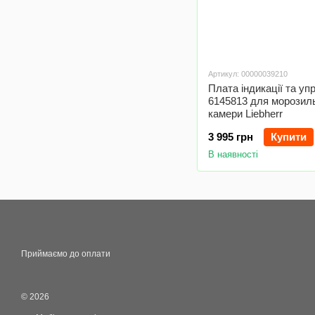
Артикул: 00000039210
Плата індикації та уп
6145813 для морозил
камери Liebherr
3 995 грн
Купити
В наявності
Приймаємо до оплати
© 2026