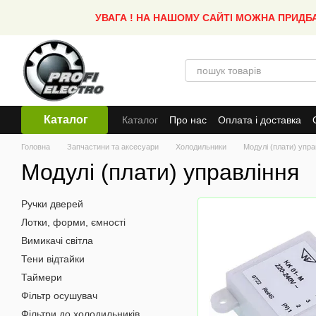
Перейти до основного контенту
УВАГА ! НА НАШОМУ САЙТІ МОЖНА ПРИДБ
Каталог
Каталог
Про нас
Оплата і доставка
Головна
Запчастини та аксесуари
Холодильники
Модулі (плати) упра
Модулі (плати) управління
Ручки дверей
Лотки, форми, ємності
Вимикачі світла
Тени відтайки
Таймери
Фільтр осушувач
Фільтри до холодильників