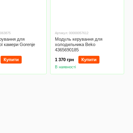
0063875
Артикул: 00000057612
рування для
Модуль керування для
ї камери Gorenje
холодильника Beko
4365690185
Купити
1 370 грн
Купити
В наявності