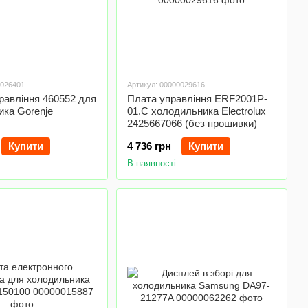
0026401
Артикул: 00000029616
равління 460552 для
Плата управління ERF2001P-
ка Gorenje
01.C холодильника Electrolux
2425667066 (без прошивки)
Купити
4 736 грн
Купити
В наявності