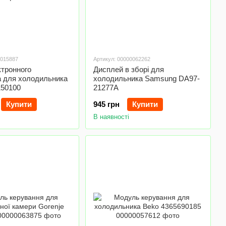
0015887
Артикул: 00000062262
ктронного
Дисплей в зборі для
а для холодильника
холодильника Samsung DA97-
150100
21277A
Купити
945 грн
Купити
В наявності