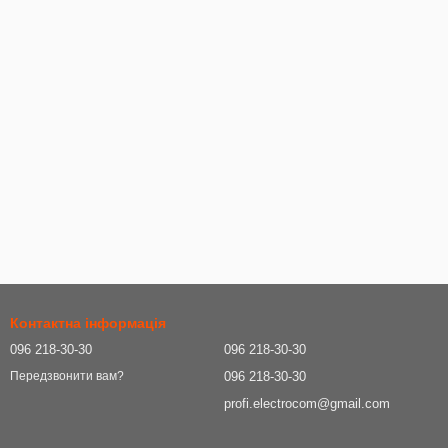
Контактна інформація
096 218-30-30
096 218-30-30
096 218-30-30
Передзвонити вам?
profi.electrocom@gmail.com