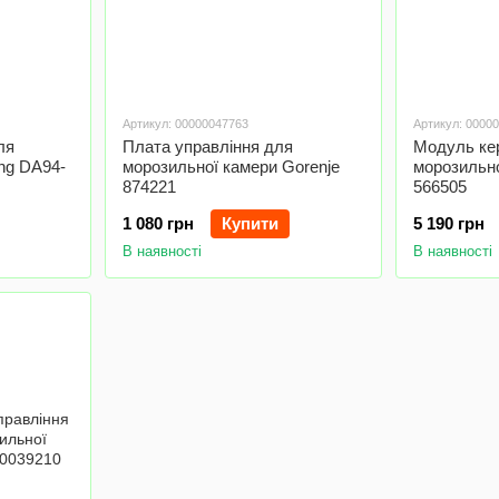
Артикул: 00000047763
Артикул: 0000
ля
Плата управління для
Модуль ке
ng DA94-
морозильної камери Gorenje
морозильно
874221
566505
1 080 грн
Купити
5 190 грн
В наявності
В наявності