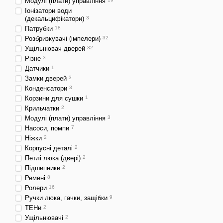
Модулі (плати) управління
Іонізатори води
(декальцифікатори)
3
Патрубки
18
Розбризкувачі (імпелери)
32
Ущільнювач дверей
32
Різне
3
Датчики
1
Замки дверей
3
Конденсатори
3
Корзини для сушки
1
Крильчатки
2
Модулі (плати) управління
3
Насоси, помпи
7
Ніжки
2
Корпусні деталі
2
Петлі люка (двері)
2
Підшипники
2
Ремені
8
Ролери
16
Ручки люка, гачки, защібки
9
ТЕНи
2
Ущільнювачі
2