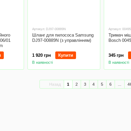
Артикул: DJ97-00889N
Артикул: 0049
йного
Шланг для пилососа Samsung
Тримач мі
06/01
DJ97-00889N (з управлінням)
Bosch 004
mm
и
1 920 грн
Купити
345 грн
В наявності
В наявності
Назад
1
2
3
4
5
6
...
4