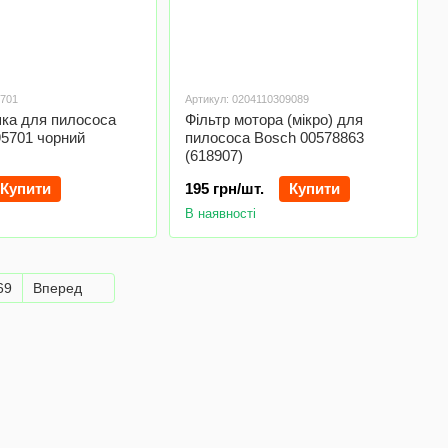
5701
Артикул: 0204110309089
шка для пилососа
Фільтр мотора (мікро) для
95701 чорний
пилососа Bosch 00578863
(618907)
Купити
195 грн/шт.
Купити
В наявності
69
Вперед