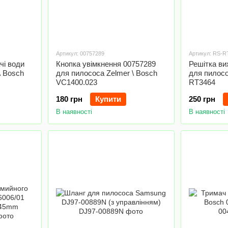
Артикул: 00757289
Артикул: RS-R
чі води
Кнопка увімкнення 00757289
Решітка ви
\ Bosch
для пилососа Zelmer \ Bosch
для пилос
VC1400.023
RT3464
180 грн
Купити
250 грн
В наявності
В наявності