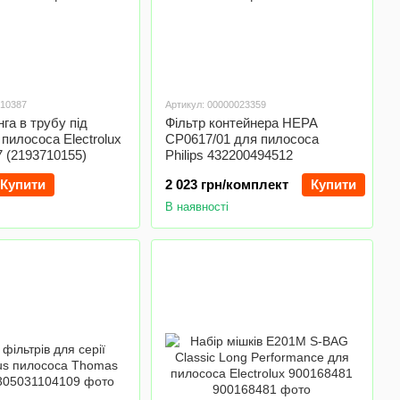
710387
Артикул: 00000023359
га в трубу під
Фільтр контейнера HEPA
 пилососа Electrolux
CP0617/01 для пилососа
 (2193710155)
Philips 432200494512
Купити
2 023 грн/комплект
Купити
В наявності