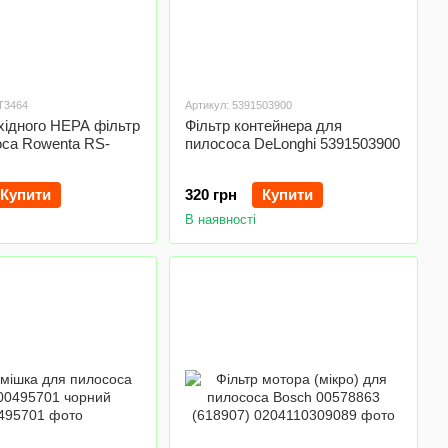
T3464
Артикул: 5391503900
хідного HEPA фільтр
Фільтр контейнера для
оса Rowenta RS-
пилососа DeLonghi 5391503900
Купити
320 грн
Купити
В наявності