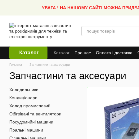
Перейти до основного контенту
УВАГА ! НА НАШОМУ САЙТІ МОЖНА ПРИДБ
Каталог
Каталог
Про нас
Оплата і доставка
Головна
Запчастини та аксесуари
Запчастини та аксесуари
Холодильники
Кондиціонери
Холод промисловий
Обігрівачі та вентилятори
Посудомийні машини
Пральні машини
Сушильні машини