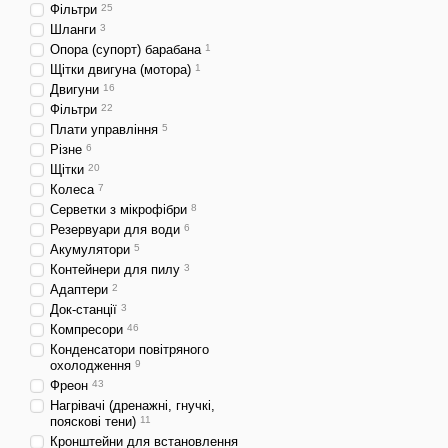
Фільтри
25
Шланги
3
Опора (супорт) барабана
1
Щітки двигуна (мотора)
1
Двигуни
16
Фільтри
22
Плати управління
5
Різне
6
Щітки
20
Колеса
7
Серветки з мікрофібри
8
Резервуари для води
6
Акумулятори
5
Контейнери для пилу
3
Адаптери
2
Док-станції
3
Компресори
46
Конденсатори повітряного
охолодження
9
Фреон
43
Нагрівачі (дренажні, гнучкі,
пояскові тени)
11
Кронштейни для встановлення