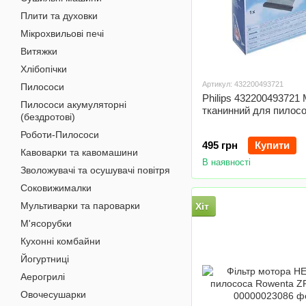
Плити та духовки
Мікрохвильові печі
Витяжки
Хлібопічки
Артикул: 432200493721
Пилососи
Philips 432200493721
Пилососи акумуляторні
тканинний для пилос
(бездротові)
Роботи-Пилососи
495 грн
Купити
Кавоварки та кавомашини
В наявності
Зволожувачі та осушувачі повітря
Соковижималки
Мультиварки та пароварки
Хіт
М'ясорубки
Кухонні комбайни
Йогуртниці
Аерогрилі
Овочесушарки