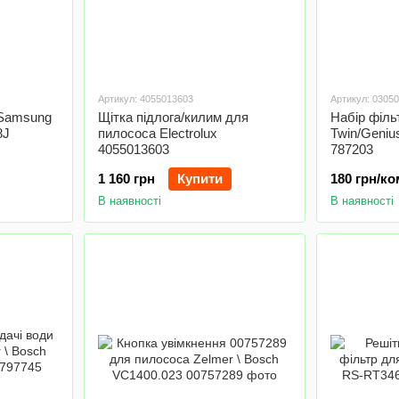
Артикул: 4055013603
Артикул: 0305
 Samsung
Щітка підлога/килим для
Набір фільт
8J
пилососа Electrolux
Twin/Geni
4055013603
787203
1 160 грн
Купити
180 грн/к
В наявності
В наявності