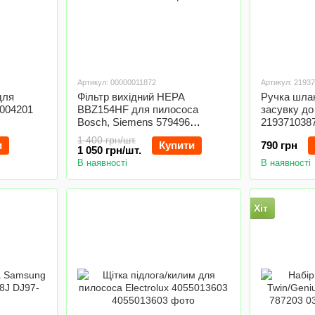
Артикул: 00000011872
Артикул: 2193
для
Фільтр вихідний HEPA
Ручка шлан
004201
BBZ154HF для пилососа
засувку до
Bosch, Siemens 579496
2193710387
(577303) ®
1 400 грн/шт.
и
Купити
790 грн
1 050 грн/шт.
В наявності
В наявності
Хіт