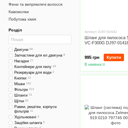
Фени та випрямлячі волосся
Кавомолки
Побутова хімія
Розділ
Артикул: DJ97-01418J
Шланг для пилососа
VC-F300G DJ97-0141
Двигуни
89
Запчастини для ел.двигуна
8
995 грн
Купити
Насадки
27
В наявності
Контейнери для пилу
18
Резервуари для води
2
Кнопки
13
Мішки
162
Фільтри
313
Шланги
74
Щітки
92
Рамки, решітки, корпуси
фільтрів
11
Ущільнювачі
3
Защібки шланга
5
9