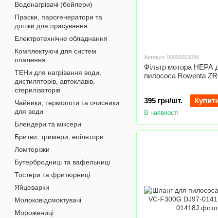
Водонагрівачі (бойлери)
Праски, парогенератори та
дошки для прасування
Електротехнічне обладнання
Комплектуючі для систем
Артикул: 00000023086
опалення
Фільтр мотора HEPA 
ТЕНи для нагрівання води,
пилососа Rowenta ZR
дистиляторів, автоклавів,
стерилізаторів
395 грн/шт.
Купит
Чайники, термопоти та очисники
для води
В наявності
Блендери та міксери
Бритви, тримери, епілятори
Ломтерізки
Бутербродниці та вафельниці
Тостери та фритюрниці
Яйцеварки
Молоковідсмоктувачі
Морожениці