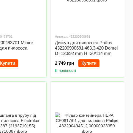
00493701
Артикул: 432200900691
2200493701 Мішок
Двигун для пилососа Philips
для пилососа
432200900691 463.3.420 Domel
D=120/92 mm H=30/114 mm
Купити
2 749 грн
Купити
В наявності