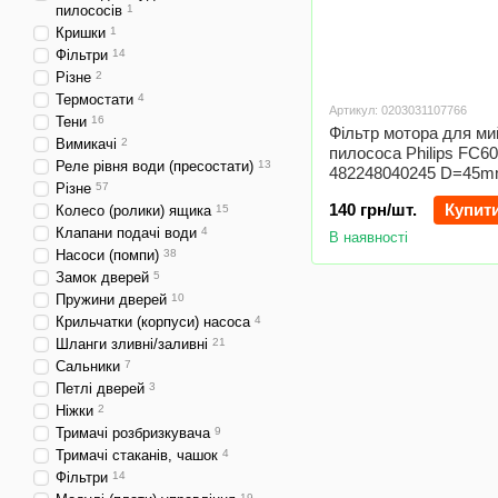
пилососів
1
Кришки
1
Фільтри
14
Різне
2
Термостати
4
Артикул: 0203031107766
Тени
16
Фільтр мотора для ми
Вимикачі
2
пилососа Philips FC60
Реле рівня води (пресостати)
13
482248040245 D=45
Різне
57
140 грн/шт.
Купит
Колесо (ролики) ящика
15
Клапани подачі води
4
В наявності
Насоси (помпи)
38
Замок дверей
5
Пружини дверей
10
Крильчатки (корпуси) насоса
4
Шланги зливні/заливні
21
Сальники
7
Петлі дверей
3
Ніжки
2
Тримачі розбризкувача
9
Тримачі стаканів, чашок
4
Фільтри
14
19