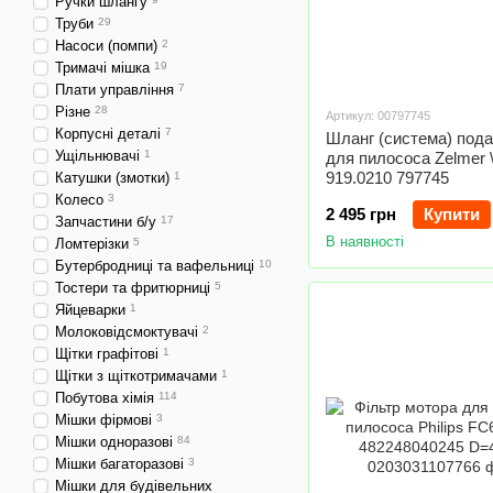
Ручки шлангу
Труби
29
Насоси (помпи)
2
Тримачі мішка
19
Плати управління
7
Різне
28
Артикул: 00797745
Корпусні деталі
7
Шланг (система) пода
Ущільнювачі
1
для пилососа Zelmer 
919.0210 797745
Катушки (змотки)
1
Колесо
3
2 495 грн
Купити
Запчастини б/у
17
В наявності
Ломтерізки
5
Бутербродниці та вафельниці
10
Тостери та фритюрниці
5
Яйцеварки
1
Молоковідсмоктувачі
2
Щітки графітові
1
Щітки з щіткотримачами
1
Побутова хімія
114
Мішки фірмові
3
Мішки одноразові
84
Мішки багаторазові
3
Мішки для будівельних