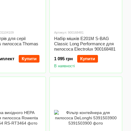
031104109
Артикул: 900168481
рів для серії
Набір мішків E201M S-BAG
us пилососа Thomas
Classic Long Performance для
пилососа Electrolux 900168481
омплект
Купити
1 095 грн
Купити
В наявності