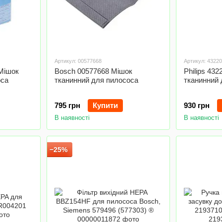
Артикул: 00577668
Артикул: 4322
 Мішок
Bosch 00577668 Мішок
Philips 43
оса
тканинний для пилососа
тканинний 
795 грн
Купити
930 грн
В наявності
В наявності
−25%