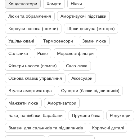
Конденсатори
Хомути
Ніжки
Люки та обрамлення
Амортизуючі підставки
Корпуси насоса (помпи)
Щітки двигуна (мотора)
Ущільнювачі
Термосенсори
Замки люка
Сальники
Різне
Мережеві фільтри
Фільтри насоса (помпи)
Скло люка
Основа клавіш управління
Аксесуари
Втулки амортизатора
Супорти (блоки підшипників)
Манжети люка
Амортизатори
Баки, напівбаки, барабани
Пружини бака
Редуктори
Змазки для сальників та підшипників
Корпусні деталі