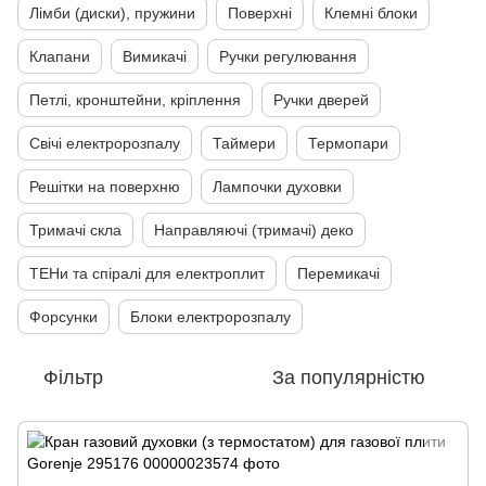
Лімби (диски), пружини
Поверхні
Клемні блоки
Клапани
Вимикачі
Ручки регулювання
Петлі, кронштейни, кріплення
Ручки дверей
Свічі електророзпалу
Таймери
Термопари
Решітки на поверхню
Лампочки духовки
Тримачі скла
Направляючі (тримачі) деко
ТЕНи та спіралі для електроплит
Перемикачі
Форсунки
Блоки електророзпалу
Фільтр
За популярністю