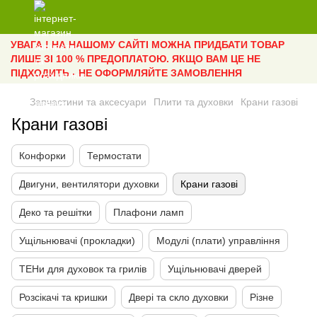
УВАГА ! НА НАШОМУ САЙТІ МОЖНА ПРИДБАТИ ТОВАР
ЛИШЕ ЗІ 100 % ПРЕДОПЛАТОЮ. ЯКЩО ВАМ ЦЕ НЕ
ПІДХОДИТЬ - НЕ ОФОРМЛЯЙТЕ ЗАМОВЛЕННЯ
Запчастини та аксесуари
Плити та духовки
Крани газові
Крани газові
Конфорки
Термостати
Двигуни, вентилятори духовки
Крани газові
Деко та решітки
Плафони ламп
Ущільнювачі (прокладки)
Модулі (плати) управління
ТЕНи для духовок та грилів
Ущільнювачі дверей
Розсікачі та кришки
Двері та скло духовки
Різне