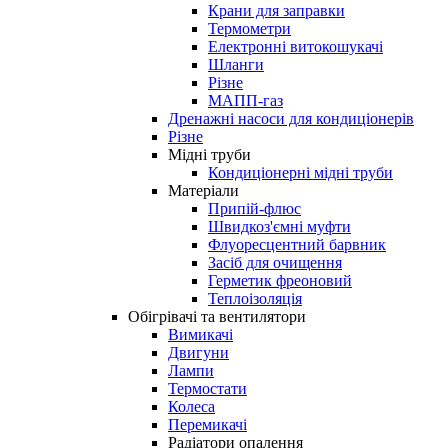
Крани для заправки
Термометри
Електронні витокошукачі
Шланги
Різне
МАПП-газ
Дренажні насоси для кондиціонерів
Різне
Мідні труби
Кондиціонерні мідні труби
Матеріали
Припій-флюс
Швидкоз'ємні муфти
Флуоресцентний барвник
Засіб для очищення
Герметик фреоновий
Теплоізоляція
Обігрівачі та вентилятори
Вимикачі
Двигуни
Лампи
Термостати
Колеса
Перемикачі
Радіатори опалення