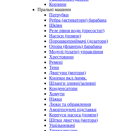
Корзини
Пральні машини
Патрубки
Ребра (активатори) барабана
Шківи
Реле рівня води (пресостат)
Насоси (помпи)
Порошкоприймачі (дозатори)
Опора (фланець) барабана
Модулі (плати) управління
Хрестовини
Ремені
Тени
Двигуни (мотори)
Кнопки вкл./вимк.
Шланги зливні/заливні
Конденсатори
Хомути
Ніжки
Люки та обрамлення
Амортизуючі підставки
Корпуси насоса (помпи)
Щітки двигуна (мотора)
Ущільнювачі
Термосенсори