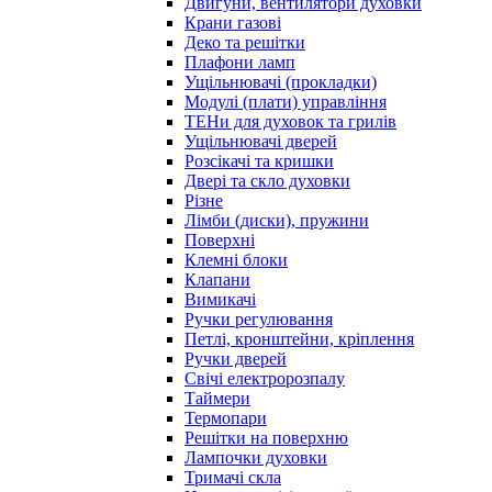
Двигуни, вентилятори духовки
Крани газові
Деко та решітки
Плафони ламп
Ущільнювачі (прокладки)
Модулі (плати) управління
ТЕНи для духовок та грилів
Ущільнювачі дверей
Розсікачі та кришки
Двері та скло духовки
Різне
Лімби (диски), пружини
Поверхні
Клемні блоки
Клапани
Вимикачі
Ручки регулювання
Петлі, кронштейни, кріплення
Ручки дверей
Свічі електророзпалу
Таймери
Термопари
Решітки на поверхню
Лампочки духовки
Тримачі скла