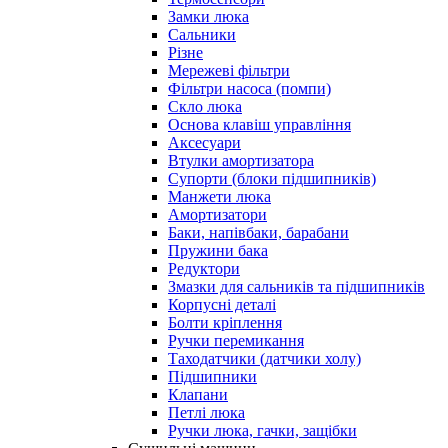
Замки люка
Сальники
Різне
Мережеві фільтри
Фільтри насоса (помпи)
Скло люка
Основа клавіш управління
Аксесуари
Втулки амортизатора
Супорти (блоки підшипників)
Манжети люка
Амортизатори
Баки, напівбаки, барабани
Пружини бака
Редуктори
Змазки для сальників та підшипників
Корпусні деталі
Болти кріплення
Ручки перемикання
Таходатчики (датчики холу)
Підшипники
Клапани
Петлі люка
Ручки люка, гачки, защібки