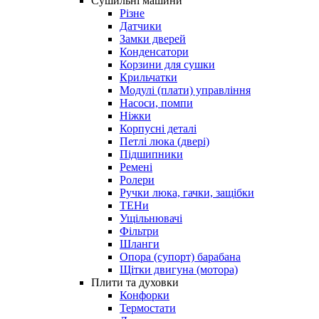
Сушильні машини
Різне
Датчики
Замки дверей
Конденсатори
Корзини для сушки
Крильчатки
Модулі (плати) управління
Насоси, помпи
Ніжки
Корпусні деталі
Петлі люка (двері)
Підшипники
Ремені
Ролери
Ручки люка, гачки, защібки
ТЕНи
Ущільнювачі
Фільтри
Шланги
Опора (супорт) барабана
Щітки двигуна (мотора)
Плити та духовки
Конфорки
Термостати