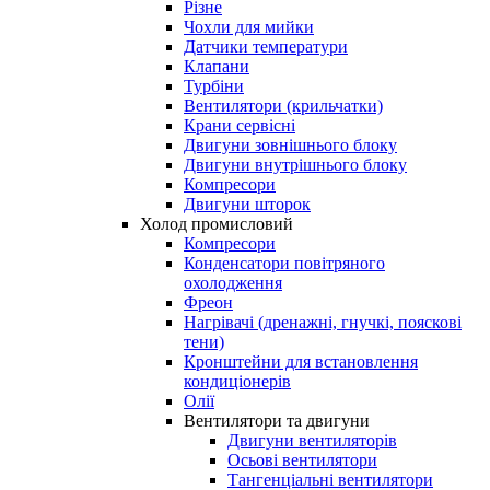
Різне
Чохли для мийки
Датчики температури
Клапани
Турбіни
Вентилятори (крильчатки)
Крани сервісні
Двигуни зовнішнього блоку
Двигуни внутрішнього блоку
Компресори
Двигуни шторок
Холод промисловий
Компресори
Конденсатори повітряного
охолодження
Фреон
Нагрівачі (дренажні, гнучкі, пояскові
тени)
Кронштейни для встановлення
кондиціонерів
Олії
Вентилятори та двигуни
Двигуни вентиляторів
Осьові вентилятори
Тангенціальні вентилятори