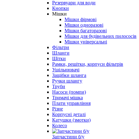
Резервуари для води
Кнопки
Мішки
Мішки фірмові
Мішки одноразові
Мішки багаторазові
Мішки для будівельних пилососів
Мішки універсальні
Фільтри
Шланги
Щітки
Рамки, решітки, корпуси фільтрів
Ущільнювачі
Защібки шланга
Ручки шлангу
Труби
Насоси (помпи)
Тримачі мішка
Плати управління
Різне
Корпусні деталі
Катушки (змотки)
Колесо
Запчастини б/у