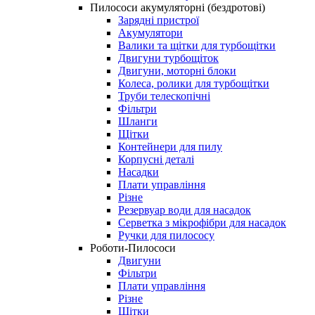
Пилососи акумуляторні (бездротові)
Зарядні пристрої
Акумулятори
Валики та щітки для турбощітки
Двигуни турбощіток
Двигуни, моторні блоки
Колеса, ролики для турбощітки
Труби телескопічні
Фільтри
Шланги
Щітки
Контейнери для пилу
Корпусні деталі
Насадки
Плати управління
Різне
Резервуар води для насадок
Серветка з мікрофібри для насадок
Ручки для пилососу
Роботи-Пилососи
Двигуни
Фільтри
Плати управління
Різне
Щітки