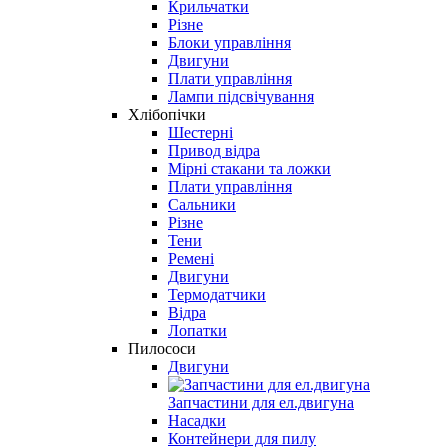
Крильчатки
Різне
Блоки управління
Двигуни
Плати управління
Лампи підсвічування
Хлібопічки
Шестерні
Привод відра
Мірні стакани та ложки
Плати управління
Сальники
Різне
Тени
Ремені
Двигуни
Термодатчики
Відра
Лопатки
Пилососи
Двигуни
Запчастини для ел.двигуна
Насадки
Контейнери для пилу