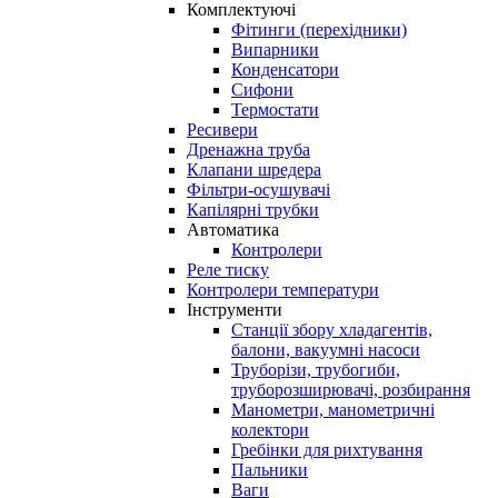
Комплектуючі
Фітинги (перехідники)
Випарники
Конденсатори
Сифони
Термостати
Ресивери
Дренажна труба
Клапани шредера
Фільтри-осушувачі
Капілярні трубки
Автоматика
Контролери
Реле тиску
Контролери температури
Інструменти
Станції збору хладагентів,
балони, вакуумні насоси
Труборізи, трубогиби,
труборозширювачі, розбирання
Манометри, манометричні
колектори
Гребінки для рихтування
Пальники
Ваги