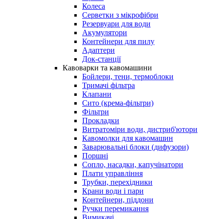
Колеса
Серветки з мікрофібри
Резервуари для води
Акумулятори
Контейнери для пилу
Адаптери
Док-станції
Кавоварки та кавомашини
Бойлери, тени, термоблоки
Тримачі фільтра
Клапани
Сито (крема-фільтри)
Фільтри
Прокладки
Витратоміри води, дистриб'ютори
Кавомолки для кавомашин
Заварювальні блоки (дифузори)
Поршні
Сопло, насадки, капучінатори
Плати управління
Трубки, перехідники
Крани води і пари
Контейнери, піддони
Ручки перемикання
Вимикачі