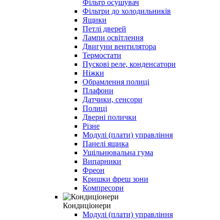
Фільтр осушувач
Фільтри до холодильників
Ящики
Петлі дверей
Лампи освітлення
Двигуни вентилятора
Термостати
Пускові реле, конденсатори
Ніжки
Обрамлення полиці
Плафони
Датчики, сенсори
Полиці
Дверні полички
Різне
Модулі (плати) управління
Панелі ящика
Ущільнювальна гума
Випарники
Фреон
Кришки фреш зони
Компресори
Кондиціонери
Модулі (плати) управління