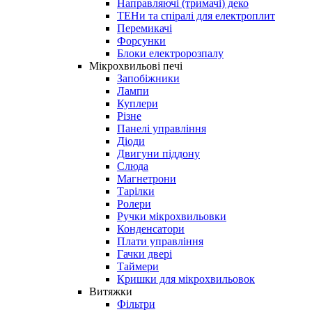
Направляючі (тримачі) деко
ТЕНи та спіралі для електроплит
Перемикачі
Форсунки
Блоки електророзпалу
Мікрохвильові печі
Запобіжники
Лампи
Куплери
Різне
Панелі управління
Діоди
Двигуни піддону
Слюда
Магнетрони
Тарілки
Ролери
Ручки мікрохвильовки
Конденсатори
Плати управління
Гачки двері
Таймери
Кришки для мікрохвильовок
Витяжки
Фільтри