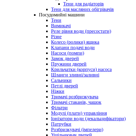
Тени для радіаторів
Тени для масляних обігрівачів
Посудомийні машини
Тени
Вимикачі
Реле рівня води (пресостати)
Різне
Колесо (ролики) ящика
Клапани подачі води
Насоси (помпи)
Замок дверей
Пружини дверей
Крильчатки (корпуси) насоса
Шланги зливні/заливні
Сальники
Петлі дверей
Ніжки
Тримачі розбризкувача
Тримачі стаканів, чашок
Фільтри
Модулі (плати) управління
Іонізатори води (декальцифікатори)
Патрубки
Розбризкувачі (імпелери)
Ущільнювач дверей