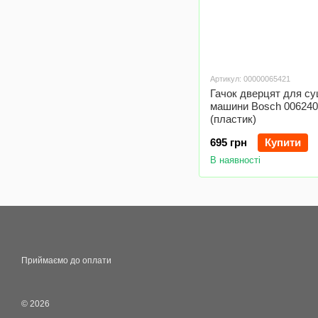
Артикул: 00000065421
Гачок дверцят для с
машини Bosch 006240
(пластик)
695 грн
Купити
В наявності
Приймаємо до оплати
© 2026