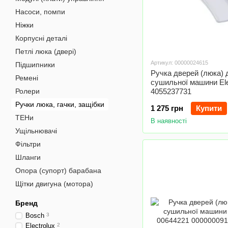
Насоси, помпи
Ніжки
Корпусні деталі
Петлі люка (двері)
Артикул: 00000024615
Підшипники
Ручка дверей (люка) 
Ремені
сушильної машини Ele
Ролери
4055237731
Ручки люка, гачки, защібки
1 275 грн
Купити
ТЕНи
В наявності
Ущільнювачі
Фільтри
Шланги
Опора (супорт) барабана
Щітки двигуна (мотора)
Бренд
Bosch
3
Electrolux
2