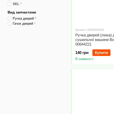
SKL
2
Вид запчастини
Ручка дверей
5
Гачок дверей
1
Артикул: 00000009154
Ручка дверей (люка) 
сушильної машини B
00644221
140 грн
Купити
В наявності