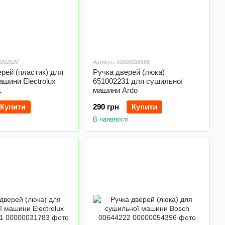
0032629
Артикул: 00000038588
рей (пластик) для
Ручка дверей (люка)
ашини Electrolux
651002231 для сушильної
1
машини Ardo
Купити
290 грн
Купити
В наявності