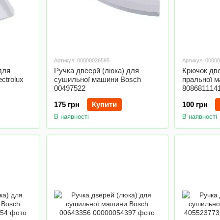
Артикул: 00000026595
Артикул: 0000
для
Ручка двеерй (люка) для
Крючок две
ctrolux
сушильної машини Bosch
пральної м
00497522
808681114
175 грн
Купити
100 грн
В наявності
В наявності