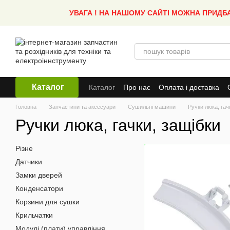
Перейти до основного контенту
УВАГА ! НА НАШОМУ САЙТІ МОЖНА ПРИДБ
Каталог
Каталог
Про нас
Оплата і доставка
Головна
Запчастини та аксесуари
Сушильні машини
Ручки люка, гач
Ручки люка, гачки, защібки
Різне
Датчики
Замки дверей
Конденсатори
Корзини для сушки
Крильчатки
Модулі (плати) управління