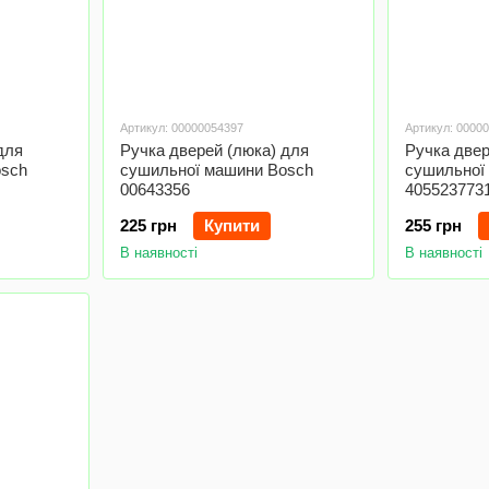
Артикул: 00000054397
Артикул: 0000
для
Ручка дверей (люка) для
Ручка двер
osch
сушильної машини Bosch
сушильної 
00643356
405523773
225 грн
Купити
255 грн
В наявності
В наявності