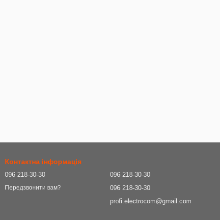
Контактна інформація
096 218-30-30
096 218-30-30
096 218-30-30
Передзвонити вам?
profi.electrocom@gmail.com