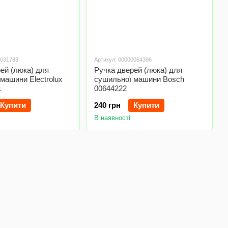
0031783
Артикул: 00000054396
ей (люка) для
Ручка дверей (люка) для
машини Electrolux
сушильної машини Bosch
1
00644222
Купити
240 грн
Купити
В наявності