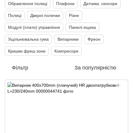
Обрамлення полиці
Плафони
Датчики, сенсори
Полиці
Дверні полички
Різне
Модулі (плати) управління
Панелі ящика
Ущільнювальна гума
Випарники
Фреон
Кришки фреш зони
Компресори
Фільтр
За популярністю