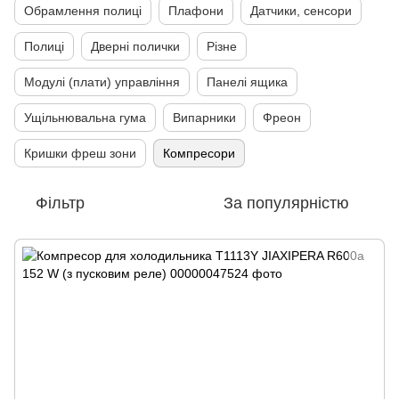
Обрамлення полиці
Плафони
Датчики, сенсори
Полиці
Дверні полички
Різне
Модулі (плати) управління
Панелі ящика
Ущільнювальна гума
Випарники
Фреон
Кришки фреш зони
Компресори
Фільтр
За популярністю