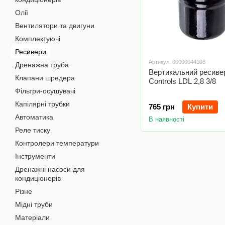
Олії
Вентилятори та двигуни
Комплектуючі
Ресивери
Артикул: 00000044108
Дренажна труба
Вертикальний ресиве
Клапани шредера
Controls LDL 2,8 3/8
Фільтри-осушувачі
Капілярні трубки
765 грн
Купити
Автоматика
В наявності
Реле тиску
Контролери температури
Інструменти
Дренажні насоси для
кондиціонерів
Різне
Мідні труби
Матеріали