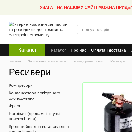
Перейти до основного контенту
УВАГА ! НА НАШОМУ САЙТІ МОЖНА ПРИДБ
Каталог
Каталог
Про нас
Оплата і доставка
Головна
Запчастини та аксесуари
Холод промисловий
Ресивери
Ресивери
Компресори
Конденсатори повітряного
охолодження
Фреон
Нагрівачі (дренажні, гнучкі,
пояскові тени)
Кронштейни для встановлення
кондиціонерів