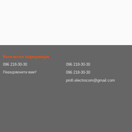
Контактна інформація
096 218-30-30
096 218-30-30
096 218-30-30
Передзвонити вам?
profi.electrocom@gmail.com