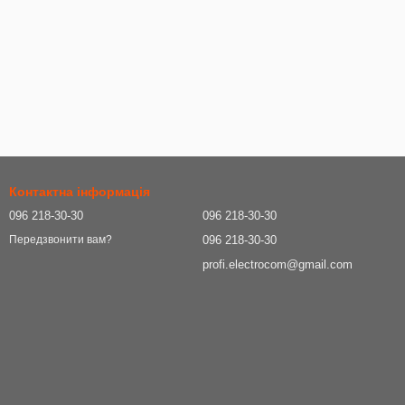
Контактна інформація
096 218-30-30
096 218-30-30
096 218-30-30
Передзвонити вам?
profi.electrocom@gmail.com