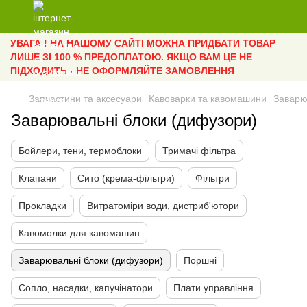
УВАГА ! НА НАШОМУ САЙТІ МОЖНА ПРИДБАТИ ТОВАР
ЛИШЕ ЗІ 100 % ПРЕДОПЛАТОЮ. ЯКЩО ВАМ ЦЕ НЕ
ПІДХОДИТЬ - НЕ ОФОРМЛЯЙТЕ ЗАМОВЛЕННЯ
Запчастини та аксесуари
Кавоварки та кавомашини
Заварю
Заварювальні блоки (дифузори)
Бойлери, тени, термоблоки
Тримачі фільтра
Клапани
Сито (крема-фільтри)
Фільтри
Прокладки
Витратоміри води, дистриб'ютори
Кавомолки для кавомашин
Заварювальні блоки (дифузори)
Поршні
Сопло, насадки, капучінатори
Плати управління