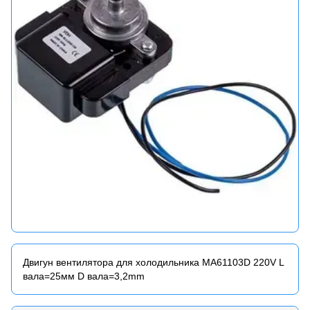
Двигун вентилятора для холодильника MA61103D 220V L
вала=25мм D вала=3,2mm