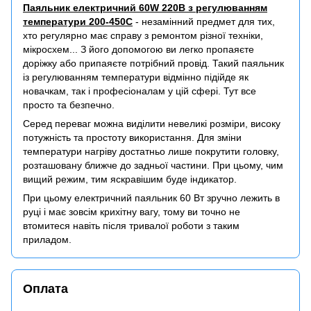
Паяльник електричний 60W 220В з регулюванням
температури 200-450C
- незамінний предмет для тих,
хто регулярно має справу з ремонтом різної техніки,
мікросхем... З його допомогою ви легко пропаяєте
доріжку або припаяєте потрібний провід. Такий паяльник
із регулюванням температури відмінно підійде як
новачкам, так і професіоналам у цій сфері. Тут все
просто та безпечно.
Серед переваг можна виділити невеликі розміри, високу
потужність та простоту використання. Для зміни
температури нагріву достатньо лише покрутити головку,
розташовану ближче до задньої частини. При цьому, чим
вищий режим, тим яскравішим буде індикатор.
При цьому електричний паяльник 60 Вт зручно лежить в
руці і має зовсім крихітну вагу, тому ви точно не
втомитеся навіть після тривалої роботи з таким
приладом.
Оплата