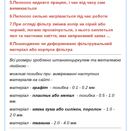
5.Пилосос недовго працює, і час від часу сам
вимикається
6.Пилосос сильно нагрівається під час роботи
7.При огляді фільтр змінив колір на сірий або
чорний, погано просвічується, з нього сиплеться
пил та частинки сміття, має неприємний запах ...
8.Пошкоджено чи деформовано фільтрувальний
матеріал або корпуса фільтра
Всі розміри зроблено штангенциркулем та металевою
лінійкою -
можливі похибки при вимірюванні наступних
матеріалів на сайті -
матеріал -
графіт
- похибка - 0.1 - 0.2 мм.
матеріал -
пластик або метал
- похибка - 0.5 - 1.0
мм.
матеріал -
мягка гума або силікон, поролон
- 1.0 -
2.0 мм.
матеріал -
тканина
- 2.0 - 4.0 мм.