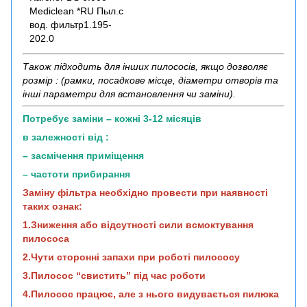
Mediclean *RU Пыл.с
вод. фильтр1.195-
202.0
Також підходить для інших пилососів, якщо дозволяє
розмір : (рамки, посадкове місце, діаметри отворів та
інші параметри для встановлення чи заміни).
Потребує заміни – кожні 3-12 місяців
в залежності від :
– засмічення приміщення
– частоти прибирання
Заміну фільтра необхідно провести при наявності
таких ознак:
1.Зниження або відсутності сили всмоктування
пилососа
2.Чути сторонні запахи при роботі пилососу
3.Пилосос “свистить” під час роботи
4.Пилосос працює, але з нього видувається пилюка