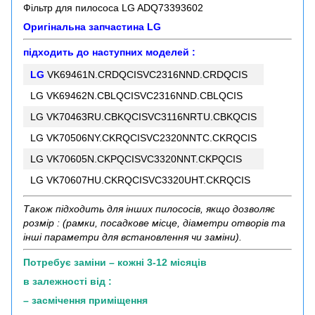
Фільтр для пилососа LG ADQ73393602
Оригінальна запчастина LG
підходить до наступних моделей :
LG
VK69461N.CRDQCISVC2316NND.CRDQCIS
LG VK69462N.CBLQCISVC2316NND.CBLQCIS
LG VK70463RU.CBKQCISVC3116NRTU.CBKQCIS
LG VK70506NY.CKRQCISVC2320NNTC.CKRQCIS
LG VK70605N.CKPQCISVC3320NNT.CKPQCIS
LG VK70607HU.CKRQCISVC3320UHT.CKRQCIS
Також підходить для інших пилососів, якщо дозволяє
розмір : (рамки, посадкове місце, діаметри отворів та
інші параметри для встановлення чи заміни).
Потребує заміни – кожні 3-12 місяців
в залежності від :
– засмічення приміщення