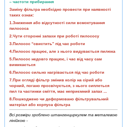
– частоти прибирання
Заміну фільтра необхідно провести при наявності
таких ознак:
1.Зниження або відсутності сили всмоктування
пилососа
2.Чути сторонні запахи при роботі пилососу
3.Пилосос “свистить” під час роботи
4.Пилосос працює, але з нього видувається пилюка
5.Пилосос недовго працює, і час від часу сам
вимикається
6.Пилосос сильно нагрівається під час роботи
7.При огляді фільтр змінив колір на сірий або
чорний, погано просвічується, з нього сиплеться
пил та частинки сміття, має неприємний запах ...
8.Пошкоджено чи деформовано фільтрувальний
матеріал або корпуса фільтра
Всі розміри зроблено штангенциркулем та металевою
лінійкою -