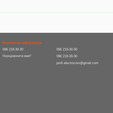
Контактна інформація
096 218-30-30
096 218-30-30
096 218-30-30
Передзвонити вам?
profi.electrocom@gmail.com