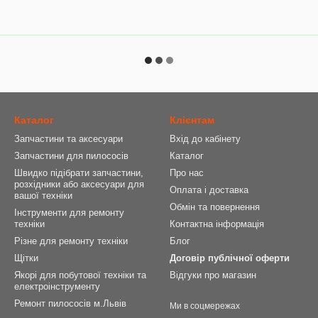
Каталог
Клієнтам
Запчастини та аксесуари
Вхід до кабінету
Запчастини для пилососів
Каталог
Швидко підібрати запчастини,
Про нас
розхідники або аксесуари для
Оплата і доставка
вашої техніки
Обмін та повернення
Інструменти для ремонту
техніки
Контактна інформація
Різне для ремонту техніки
Блог
Щітки
Договір публічної оферти
Якорі для побутової техніки та
Відгуки про магазин
електроінструменту
Ремонт пилососів м.Львів
Ми в соцмережах