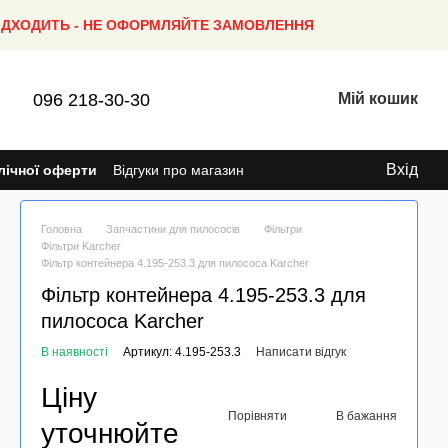
ПІДХОДИТЬ - НЕ ОФОРМЛЯЙТЕ ЗАМОВЛЕННЯ
096 218-30-30
Мій кошик
Вхід
лічної оферти
Відгуки про магазин
Головна
Запчастини для пилососів
Фільтри
Фільтри Karcher
Фільтр контейнера 4.195-253.3 для пилососа Karcher
Фільтр контейнера 4.195-253.3 для
пилососа Karcher
В наявності
Артикул: 4.195-253.3
Написати відгук
Ціну
Порівняти
В бажання
уточнюйте