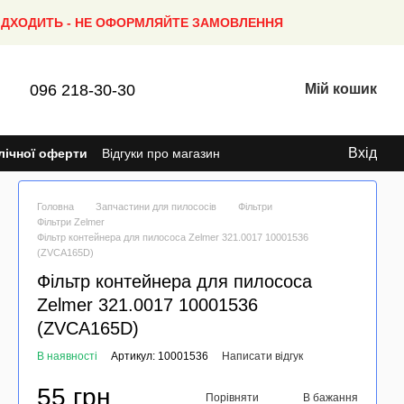
ПІДХОДИТЬ - НЕ ОФОРМЛЯЙТЕ ЗАМОВЛЕННЯ
096 218-30-30
Мій кошик
Вхід
лічної оферти
Відгуки про магазин
Головна
Запчастини для пилососів
Фільтри
Фільтри Zelmer
Фільтр контейнера для пилососа Zelmer 321.0017 10001536
(ZVCA165D)
Фільтр контейнера для пилососа
Zelmer 321.0017 10001536
(ZVCA165D)
В наявності
Артикул: 10001536
Написати відгук
55 грн
Порівняти
В бажання