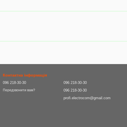
Контактна інформація
096 218-30-30
096 218-30-30
096 218-30-30
Передзвонити вам?
profi.electrocom@gmail.com