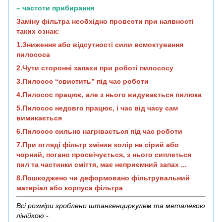
– частоти прибирання
Заміну фільтра необхідно провести при наявності
таких ознак:
1.Зниження або відсутності сили всмоктування
пилососа
2.Чути сторонні запахи при роботі пилососу
3.Пилосос “свистить” під час роботи
4.Пилосос працює, але з нього видувається пилюка
5.Пилосос недовго працює, і час від часу сам
вимикається
6.Пилосос сильно нагрівається під час роботи
7.При огляді фільтр змінив колір на сірий або
чорний, погано просвічується, з нього сиплеться
пил та частинки сміття, має неприємний запах ...
8.Пошкоджено чи деформовано фільтрувальний
матеріал або корпуса фільтра
Всі розміри зроблено штангенциркулем та металевою
лінійкою -