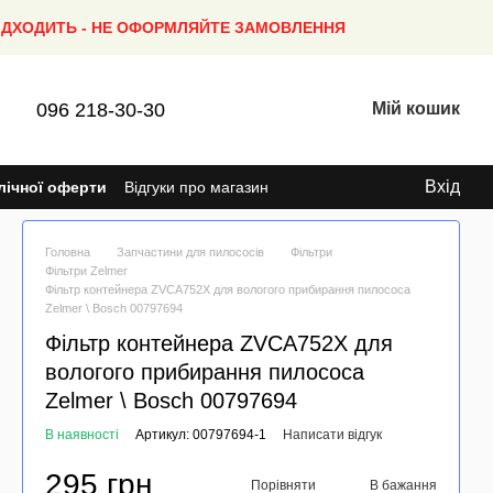
ПІДХОДИТЬ - НЕ ОФОРМЛЯЙТЕ ЗАМОВЛЕННЯ
096 218-30-30
Мій кошик
Вхід
лічної оферти
Відгуки про магазин
Головна
Запчастини для пилососів
Фільтри
Фільтри Zelmer
Фільтр контейнера ZVCA752X для вологого прибирання пилососа
Zelmer \ Bosch 00797694
Фільтр контейнера ZVCA752X для
вологого прибирання пилососа
Zelmer \ Bosch 00797694
В наявності
Артикул: 00797694-1
Написати відгук
295 грн
Порівняти
В бажання