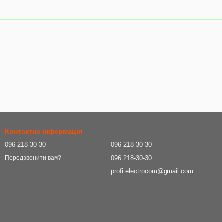
Контактна інформація
096 218-30-30
096 218-30-30
096 218-30-30
Передзвонити вам?
profi.electrocom@gmail.com