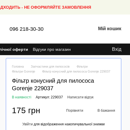
ПІДХОДИТЬ - НЕ ОФОРМЛЯЙТЕ ЗАМОВЛЕННЯ
096 218-30-30
Мій кошик
Вхід
лічної оферти
Відгуки про магазин
Головна
Запчастини для пилососів
Фільтри
Фільтри Gorenje
Фільтр конусний для пилососа Gorenje 229037
Фільтр конусний для пилососа
Gorenje 229037
В наявності
Артикул: 229037
Написати відгук
175 грн
Порівняти
В бажання
Увійти
для відображення накопичувальної знижки
%