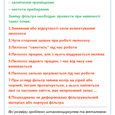
– засмічення приміщення
– частоти прибирання
Заміну фільтра необхідно провести при наявності
таких ознак:
1.Зниження або відсутності сили всмоктування
пилососа
2.Чути сторонні запахи при роботі пилососу
3.Пилосос “свистить” під час роботи
4.Пилосос працює, але з нього видувається пилюка
5.Пилосос недовго працює, і час від часу сам
вимикається
6.Пилосос сильно нагрівається під час роботи
7.При огляді фільтр змінив колір на сірий або
чорний, погано просвічується, з нього сиплеться
пил та частинки сміття, має неприємний запах ...
8.Пошкоджено чи деформовано фільтрувальний
матеріал або корпуса фільтра
Всі розміри зроблено штангенциркулем та металевою