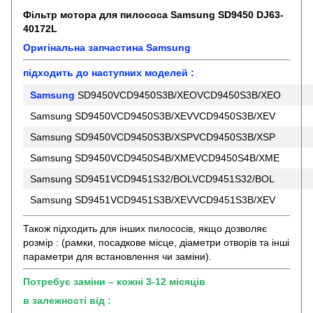
Фільтр мотора для пилососа Samsung SD9450 DJ63-
40172L
Оригінальна запчастина Samsung
підходить до наступних моделей :
Samsung
SD9450VCD9450S3B/XEOVCD9450S3B/XEO
Samsung SD9450VCD9450S3B/XEVVCD9450S3B/XEV
Samsung SD9450VCD9450S3B/XSPVCD9450S3B/XSP
Samsung SD9450VCD9450S4B/XMEVCD9450S4B/XME
Samsung SD9451VCD9451S32/BOLVCD9451S32/BOL
Samsung SD9451VCD9451S3B/XEVVCD9451S3B/XEV
Також підходить для інших пилососів, якщо дозволяє
розмір : (рамки, посадкове місце, діаметри отворів та інші
параметри для встановлення чи заміни).
Потребує заміни – кожні 3-12 місяців
в залежності від :