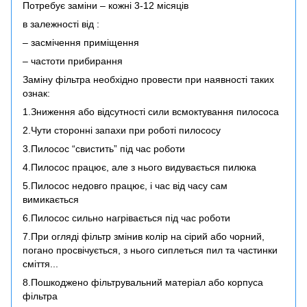
Потребує заміни – кожні 3-12 місяців
в залежності від :
– засмічення приміщення
– частоти прибирання
Заміну фільтра необхідно провести при наявності таких
ознак:
1.Зниження або відсутності сили всмоктування пилососа
2.Чути сторонні запахи при роботі пилососу
3.Пилосос “свистить” під час роботи
4.Пилосос працює, але з нього видувається пилюка
5.Пилосос недовго працює, і час від часу сам
вимикається
6.Пилосос сильно нагрівається під час роботи
7.При огляді фільтр змінив колір на сірий або чорний,
погано просвічується, з нього сиплеться пил та частинки
сміття...
8.Пошкоджено фільтрувальний матеріал або корпуса
фільтра