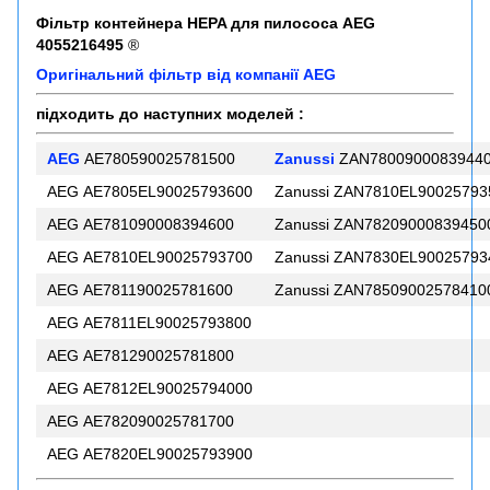
Фільтр контейнера HEPA для пилососа AEG
4055216495
®
Оригінальний фільтр від компанії AEG
підходить до наступних моделей :
AEG
AE780590025781500
Zanussi
ZAN7800900083944
AEG AE7805EL90025793600
Zanussi ZAN7810EL90025793
AEG AE781090008394600
Zanussi ZAN78209000839450
AEG AE7810EL90025793700
Zanussi ZAN7830EL90025793
AEG AE781190025781600
Zanussi ZAN78509002578410
AEG AE7811EL90025793800
AEG AE781290025781800
AEG AE7812EL90025794000
AEG AE782090025781700
AEG AE7820EL90025793900