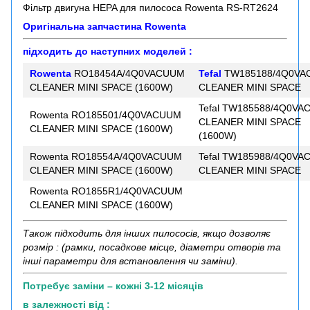
Фільтр двигуна HEPA для пилососа Rowenta RS-RT2624
Оригінальна запчастина Rowenta
підходить до наступних моделей :
Rowenta
RO18454A/4Q0VACUUM
Tefal
TW185188/4Q0VA
CLEANER MINI SPACE (1600W)
CLEANER MINI SPACE
Tefal TW185588/4Q0V
Rowenta RO185501/4Q0VACUUM
CLEANER MINI SPACE
CLEANER MINI SPACE (1600W)
(1600W)
Rowenta RO18554A/4Q0VACUUM
Tefal TW185988/4Q0V
CLEANER MINI SPACE (1600W)
CLEANER MINI SPACE
Rowenta RO1855R1/4Q0VACUUM
CLEANER MINI SPACE (1600W)
Також підходить для інших пилососів, якщо дозволяє
розмір : (рамки, посадкове місце, діаметри отворів та
інші параметри для встановлення чи заміни).
Потребує заміни – кожні 3-12 місяців
в залежності від :