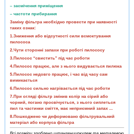
– засмічення приміщення
– частоти прибирання
Заміну фільтра необхідно провести при наявності
таких ознак:
1.Зниження або відсутності сили всмоктування
пилососа
2.Чути сторонні запахи при роботі пилососу
3.Пилосос “свистить” під час роботи
4.Пилосос працює, але з нього видувається пилюка
5.Пилосос недовго працює, і час від часу сам
вимикається
6.Пилосос сильно нагрівається під час роботи
7.При огляді фільтр змінив колір на сірий або
чорний, погано просвічується, з нього сиплеться
пил та частинки сміття, має неприємний запах ...
8.Пошкоджено чи деформовано фільтрувальний
матеріал або корпуса фільтра
Всі розміри зроблено штангенциркулем та металевою