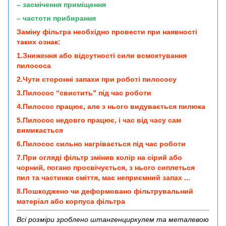
– засмічення приміщення
– частоти прибирання
Заміну фільтра необхідно провести при наявності
таких ознак:
1.Зниження або відсутності сили всмоктування
пилососа
2.Чути сторонні запахи при роботі пилососу
3.Пилосос “свистить” під час роботи
4.Пилосос працює, але з нього видувається пилюка
5.Пилосос недовго працює, і час від часу сам
вимикається
6.Пилосос сильно нагрівається під час роботи
7.При огляді фільтр змінив колір на сірий або
чорний, погано просвічується, з нього сиплеться
пил та частинки сміття, має неприємний запах ...
8.Пошкоджено чи деформовано фільтрувальний
матеріал або корпуса фільтра
Всі розміри зроблено штангенциркулем та металевою