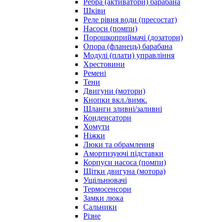
Ребра (активатори) барабана
Шківи
Реле рівня води (пресостат)
Насоси (помпи)
Порошкоприймачі (дозатори)
Опора (фланець) барабана
Модулі (плати) управління
Хрестовини
Ремені
Тени
Двигуни (мотори)
Кнопки вкл./вимк.
Шланги зливні/заливні
Конденсатори
Хомути
Ніжки
Люки та обрамлення
Амортизуючі підставки
Корпуси насоса (помпи)
Щітки двигуна (мотора)
Ущільнювачі
Термосенсори
Замки люка
Сальники
Різне