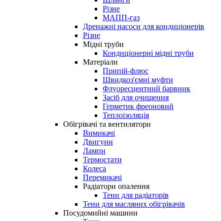
Різне
МАПП-газ
Дренажні насоси для кондиціонерів
Різне
Мідні труби
Кондиціонерні мідні труби
Матеріали
Припій-флюс
Швидкоз'ємні муфти
Флуоресцентний барвник
Засіб для очищення
Герметик фреоновий
Теплоізоляція
Обігрівачі та вентилятори
Вимикачі
Двигуни
Лампи
Термостати
Колеса
Перемикачі
Радіатори опалення
Тени для радіаторів
Тени для масляних обігрівачів
Посудомийні машини