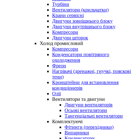
Турбіни
Вентилятори (крильчатки)
Крани сервісні
Двигуни зовнішнього блоку
Двигуни внутрішнього блоку
Компресори
Двигуни шторок
Холод промисловий
Компресори
Конденсатори повітряного
охолодження
Фреон
Нагрівачі (дренажні, гнучкі, пояскові
тени)
Кронштейни для встановлення
кондиціонерів
Олії
Вентилятори та двигуни
Двигуни вентиляторів
Осьові вентилятори
Тангенціальні вентилятори
Комплектуючі
Фітинги (перехідники)
Випарники
Конденсатори