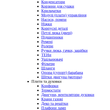
Конденсатори
Корзини для сушки
Крильчатки
Модулі (плати) управління
Насоси, помпи
Ніжки
Корпусні деталі
Петлі люка (двері)
Підшипники
Ремені
Ролери
Ручки люка, гачки, защібки
ТЕНи
Ущільнювачі
Фільтри
Шланги
Опора (супорт) барабана
Щітки двигуна (мотора)
Плити та духовки
Конфорки
Термостати
Двигуни, вентилятори духовки
Крани газові
Деко та решітки
Плафони ламп