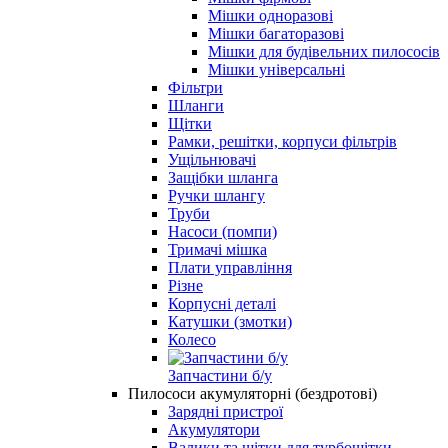
Мішки одноразові
Мішки багаторазові
Мішки для будівельних пилососів
Мішки універсальні
Фільтри
Шланги
Щітки
Рамки, решітки, корпуси фільтрів
Ущільнювачі
Защібки шланга
Ручки шлангу
Труби
Насоси (помпи)
Тримачі мішка
Плати управління
Різне
Корпусні деталі
Катушки (змотки)
Колесо
Запчастини б/у
Пилососи акумуляторні (бездротові)
Зарядні пристрої
Акумулятори
Валики та щітки для турбощітки