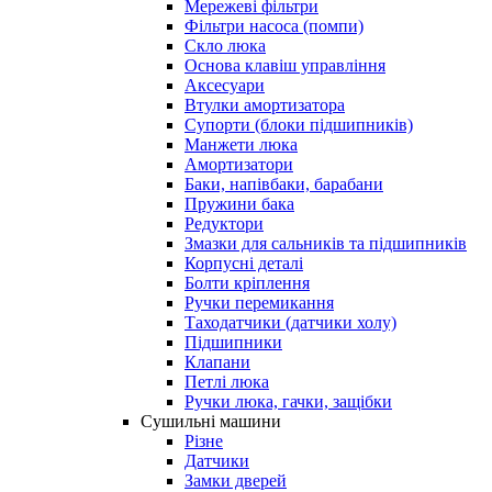
Мережеві фільтри
Фільтри насоса (помпи)
Скло люка
Основа клавіш управління
Аксесуари
Втулки амортизатора
Супорти (блоки підшипників)
Манжети люка
Амортизатори
Баки, напівбаки, барабани
Пружини бака
Редуктори
Змазки для сальників та підшипників
Корпусні деталі
Болти кріплення
Ручки перемикання
Таходатчики (датчики холу)
Підшипники
Клапани
Петлі люка
Ручки люка, гачки, защібки
Сушильні машини
Різне
Датчики
Замки дверей