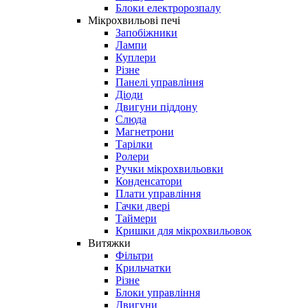
Блоки електророзпалу
Мікрохвильові печі
Запобіжники
Лампи
Куплери
Різне
Панелі управління
Діоди
Двигуни піддону
Слюда
Магнетрони
Тарілки
Ролери
Ручки мікрохвильовки
Конденсатори
Плати управління
Гачки двері
Таймери
Кришки для мікрохвильовок
Витяжки
Фільтри
Крильчатки
Різне
Блоки управління
Двигуни