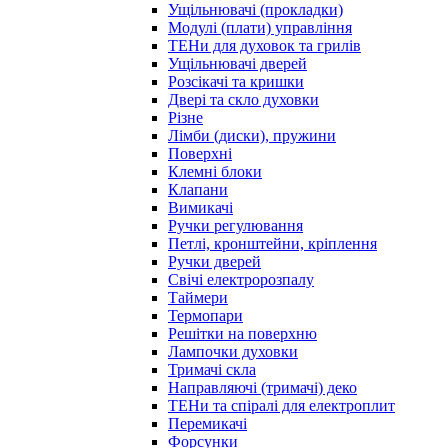
Ущільнювачі (прокладки)
Модулі (плати) управління
ТЕНи для духовок та грилів
Ущільнювачі дверей
Розсікачі та кришки
Двері та скло духовки
Різне
Лімби (диски), пружини
Поверхні
Клемні блоки
Клапани
Вимикачі
Ручки регулювання
Петлі, кронштейни, кріплення
Ручки дверей
Свічі електророзпалу
Таймери
Термопари
Решітки на поверхню
Лампочки духовки
Тримачі скла
Направляючі (тримачі) деко
ТЕНи та спіралі для електроплит
Перемикачі
Форсунки