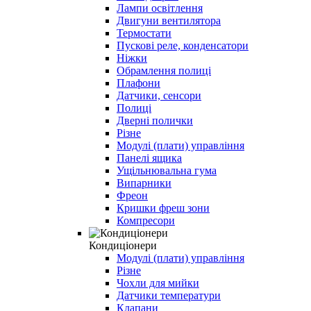
Лампи освітлення
Двигуни вентилятора
Термостати
Пускові реле, конденсатори
Ніжки
Обрамлення полиці
Плафони
Датчики, сенсори
Полиці
Дверні полички
Різне
Модулі (плати) управління
Панелі ящика
Ущільнювальна гума
Випарники
Фреон
Кришки фреш зони
Компресори
Кондиціонери
Модулі (плати) управління
Різне
Чохли для мийки
Датчики температури
Клапани