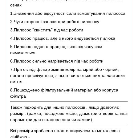
ознак:
1.Зниження або відсутності сили всмоктування пилососа
2.Чути сторонні запахи при роботі пилососу
3.Пилосос “свистить” під час роботи
4.Пилосос працює, але з нього видувається пилюка
5.Пилосос недовго працює, і час від часу сам
вимикається
6.Пилосос сильно нагрівається під час роботи
7.При огляді фільтр змінив колір на сірий або чорний,
погано просвічується, з нього сиплеться пил та частинки
сміття...
8.Пошкоджено фільтрувальний матеріал або корпуса
фільтра
Також підходить для інших пилососів , якщо дозволяє
розмір : (рамки, посадкове місце, діаметри отворів та інші
параметри для встановлення чи заміни).
Всі розміри зроблено штангенциркулем та металевою
лінійкою -