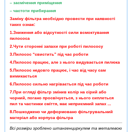
– засмічення приміщення
– частоти прибирання
Заміну фільтра необхідно провести при наявності
таких ознак:
1.Зниження або відсутності сили всмоктування
пилососа
2.Чути сторонні запахи при роботі пилососу
3.Пилосос “свистить” під час роботи
4.Пилосос працює, але з нього видувається пилюка
5.Пилосос недовго працює, і час від часу сам
вимикається
6.Пилосос сильно нагрівається під час роботи
7.При огляді фільтр змінив колір на сірий або
чорний, погано просвічується, з нього сиплеться
пил та частинки сміття, має неприємний запах ...
8.Пошкоджено чи деформовано фільтрувальний
матеріал або корпуса фільтра
Всі розміри зроблено штангенциркулем та металевою