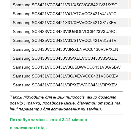
Samsung SC8421VCC8421V31/XSGVCC8421V31/XSG
Samsung SC8421VCC8421V41/ATCVCC8421V41/ATC
Samsung SC8421VCC8421X31/XEVVCC8421X31/XEV
Samsung SC8423VCC8423V3U/BOLVCC8423V3U/BOL
Samsung SC8425VCC8421V31/STVVCC8421V31/STV
Samsung SC8430VCC8430V3R/XENVCC8430V3R/XEN
Samsung SC8430VCC8430V3S/XEEVCC8430V3S/XEE
Samsung SC8431VCC8431V3G/SBWVCC8431V3G/SBW
Samsung SC8431VCC8431V3G/XEVVCC8431V3G/XEV
Samsung SC8431VCC8431V3P/XEVVCC8431V3P/XEV
Також підходить для інших пилососів, якщо дозволяє
розмір : (рамки, посадкове місце, діаметри отворів та
інші параметри для встановлення чи заміни).
Потребує заміни – кожні 3-12 місяців
в залежності від :