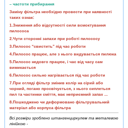
– частоти прибирання
Заміну фільтра необхідно провести при наявності
таких ознак:
1.Зниження або відсутності сили всмоктування
пилососа
2.Чути сторонні запахи при роботі пилососу
3.Пилосос “свистить” під час роботи
4.Пилосос працює, але з нього видувається пилюка
5.Пилосос недовго працює, і час від часу сам
вимикається
6.Пилосос сильно нагрівається під час роботи
7.При огляді фільтр змінив колір на сірий або
чорний, погано просвічується, з нього сиплеться
пил та частинки сміття, має неприємний запах ...
8.Пошкоджено чи деформовано фільтрувальний
матеріал або корпуса фільтра
Всі розміри зроблено штангенциркулем та металевою
лінійкою -