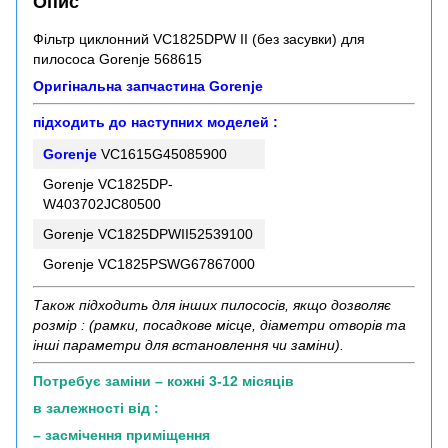
Опис
Фільтр циклонний VC1825DPW II (без засувки) для
пилососа Gorenje 568615
Оригінальна запчастина Gorenje
підходить до наступних моделей :
Gorenje
VC1615G45085900
Gorenje VC1825DP-
W403702JC80500
Gorenje VC1825DPWII52539100
Gorenje VC1825PSWG67867000
Також підходить для інших пилососів, якщо дозволяє
розмір : (рамки, посадкове місце, діаметри отворів та
інші параметри для встановлення чи заміни).
Потребує заміни – кожні 3-12 місяців
в залежності від :
– засмічення приміщення