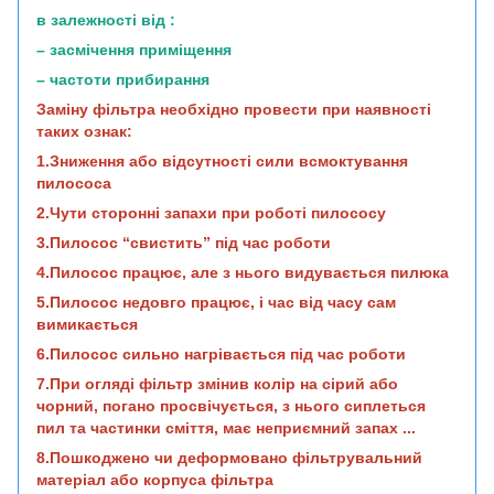
в залежності від :
– засмічення приміщення
– частоти прибирання
Заміну фільтра необхідно провести при наявності
таких ознак:
1.Зниження або відсутності сили всмоктування
пилососа
2.Чути сторонні запахи при роботі пилососу
3.Пилосос “свистить” під час роботи
4.Пилосос працює, але з нього видувається пилюка
5.Пилосос недовго працює, і час від часу сам
вимикається
6.Пилосос сильно нагрівається під час роботи
7.При огляді фільтр змінив колір на сірий або
чорний, погано просвічується, з нього сиплеться
пил та частинки сміття, має неприємний запах ...
8.Пошкоджено чи деформовано фільтрувальний
матеріал або корпуса фільтра