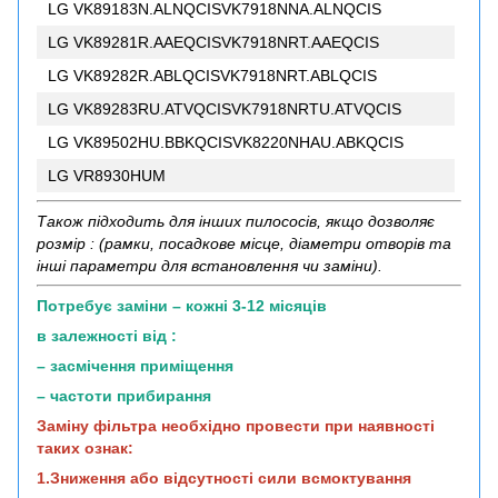
LG VK89183N.ALNQCISVK7918NNA.ALNQCIS
LG VK89281R.AAEQCISVK7918NRT.AAEQCIS
LG VK89282R.ABLQCISVK7918NRT.ABLQCIS
LG VK89283RU.ATVQCISVK7918NRTU.ATVQCIS
LG VK89502HU.BBKQCISVK8220NHAU.ABKQCIS
LG VR8930HUM
Також підходить для інших пилососів, якщо дозволяє
розмір : (рамки, посадкове місце, діаметри отворів та
інші параметри для встановлення чи заміни).
Потребує заміни – кожні 3-12 місяців
в залежності від :
– засмічення приміщення
– частоти прибирання
Заміну фільтра необхідно провести при наявності
таких ознак:
1.Зниження або відсутності сили всмоктування