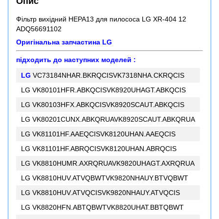
Опис
Фільтр вихідний HEPA13 для пилососа LG XR-404 12
ADQ56691102
Оригінальна запчастина LG
підходить до наступних моделей :
LG
VC73184NHAR.BKRQCISVK7318NHA.CKRQCIS
LG VK80101HFR.ABKQCISVK8920UHAGT.ABKQCIS
LG VK80103HFX.ABKQCISVK8920SCAUT.ABKQCIS
LG VK80201CUNX.ABKQRUAVK8920SCAUT.ABKQRUA
LG VK81101HF.AAEQCISVK8120UHAN.AAEQCIS
LG VK81101HF.ABRQCISVK8120UHAN.ABRQCIS
LG VK8810HUMR.AXRQRUAVK9820UHAGT.AXRQRUA
LG VK8810HUV.ATVQBWTVK9820NHAUY.BTVQBWT
LG VK8810HUV.ATVQCISVK9820NHAUY.ATVQCIS
LG VK8820HFN.ABTQBWTVK8820UHAT.BBTQBWT