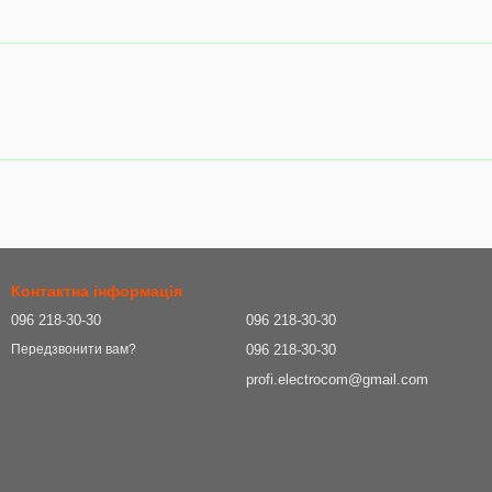
Контактна інформація
096 218-30-30
096 218-30-30
096 218-30-30
Передзвонити вам?
profi.electrocom@gmail.com