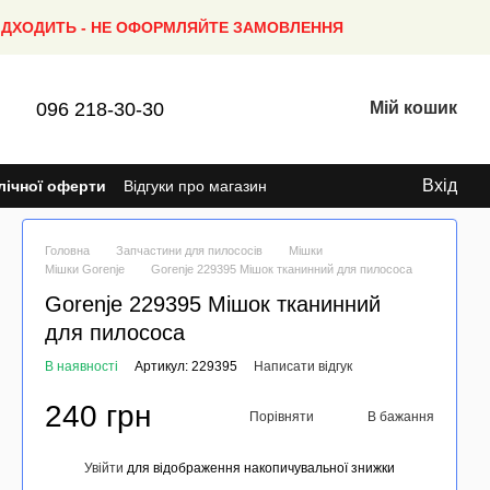
ПІДХОДИТЬ - НЕ ОФОРМЛЯЙТЕ ЗАМОВЛЕННЯ
096 218-30-30
Мій кошик
Вхід
лічної оферти
Відгуки про магазин
Головна
Запчастини для пилососів
Мішки
Мішки Gorenje
Gorenje 229395 Мішок тканинний для пилососа
Gorenje 229395 Мішок тканинний
для пилососа
В наявності
Артикул: 229395
Написати відгук
240 грн
Порівняти
В бажання
Увійти
для відображення накопичувальної знижки
%