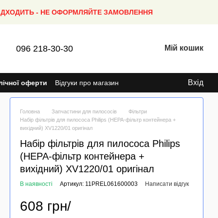
ПІДХОДИТЬ - НЕ ОФОРМЛЯЙТЕ ЗАМОВЛЕННЯ
096 218-30-30
Мій кошик
Вхід
лічної оферти
Відгуки про магазин
Головна
Запчастини для пилососів
Фільтри
Набір фільтрів для пилососа Philips (HEPA-фільтр контейнера +
вихідний) XV1220/01 оригінал
Набір фільтрів для пилососа Philips
(HEPA-фільтр контейнера +
вихідний) XV1220/01 оригінал
В наявності
Артикул: 11PREL061600003
Написати відгук
608 грн/