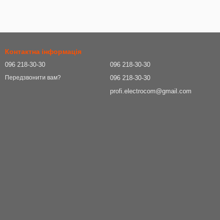
Контактна інформація
096 218-30-30
096 218-30-30
096 218-30-30
Передзвонити вам?
profi.electrocom@gmail.com