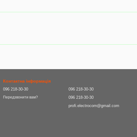
Контактна інформація
096 218-30-30
096 218-30-30
096 218-30-30
Передзвонити вам?
profi.electrocom@gmail.com