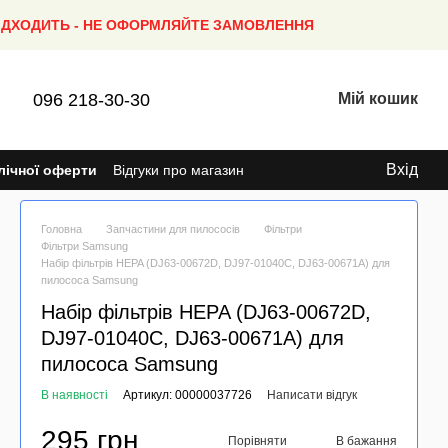
ПІДХОДИТЬ - НЕ ОФОРМЛЯЙТЕ ЗАМОВЛЕННЯ
096 218-30-30
Мій кошик
Вхід
лічної оферти
Відгуки про магазин
Головна
Запчастини для пилососів
Фільтри
Фільтри Samsung
Набір фільтрів HEPA (DJ63-00672D, DJ97-01040C, DJ63-00671A) для
пилососа Samsung
Набір фільтрів HEPA (DJ63-00672D,
DJ97-01040C, DJ63-00671A) для
пилососа Samsung
В наявності
Артикул: 00000037726
Написати відгук
295 грн
Порівняти
В бажання