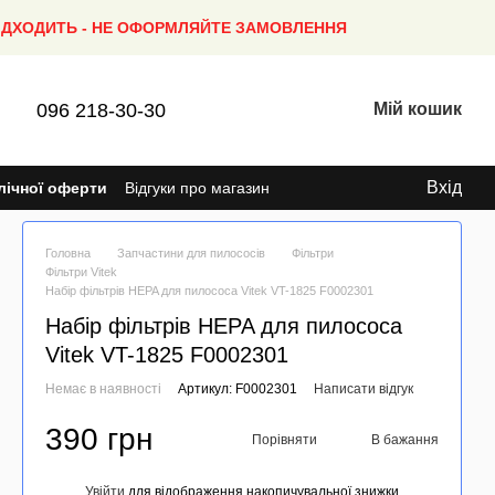
ПІДХОДИТЬ - НЕ ОФОРМЛЯЙТЕ ЗАМОВЛЕННЯ
096 218-30-30
Мій кошик
Вхід
лічної оферти
Відгуки про магазин
Головна
Запчастини для пилососів
Фільтри
Фільтри Vitek
Набір фільтрів HEPA для пилососа Vitek VT-1825 F0002301
Набір фільтрів HEPA для пилососа
Vitek VT-1825 F0002301
Немає в наявності
Артикул: F0002301
Написати відгук
390 грн
Порівняти
В бажання
Увійти
для відображення накопичувальної знижки
%