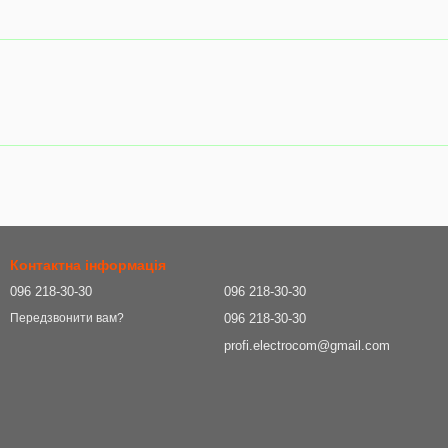
Контактна інформація
096 218-30-30
096 218-30-30
096 218-30-30
Передзвонити вам?
profi.electrocom@gmail.com