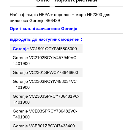
Набір фільтрів HEPA + поролон + мікро HF2303 для
пилососа Gorenje 466439
Оригінальні запчастини Gorenje
підходять до наступних моделей :
Gorenje
VC1901GCYIV45803000
Gorenje VC2102BCYIV457940VC-
T401900
Gorenje VC2301SPWCY73646600
Gorenje VC2303RCYIV458034VC-
T401900
Gorenje VC2303SPRCY736481VC-
T401900
Gorenje VCE03SPRCY736482VC-
T401900
Gorenje VCEB01ZBCY47433400