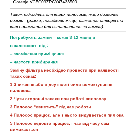
Gorenje VCEC03ZRCY47433500
Також підходять для інших пилососів, якщо дозволяє
розмір : (рамки, посадкове місце, діаметри отворів та
інші параметри для встановлення чи заміни).
Потребують заміни – кожні 3-12 місяців
в залежності від :
– засмічення приміщення
– частоти прибирання
Заміну фільтра необхідно провести при наявності
таких ознак:
1.Зниження або відсутності сили всмоктування
пилососа
2.Чути сторонні запахи при роботі пилососу
3.Пилосос “свистить” під час роботи
4.Пилосос працює, але з нього видувається пилюка
5.Пилосос недовго працює, і час від часу сам
вимикається