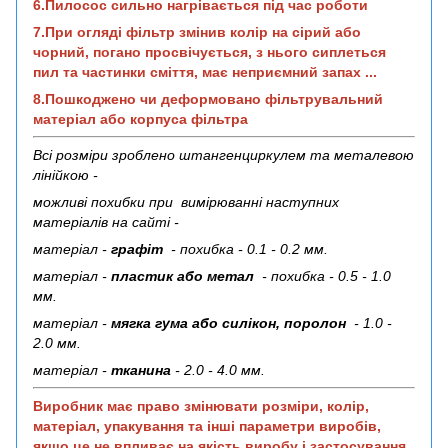
6.Пилосос сильно нагрівається під час роботи
7.При огляді фільтр змінив колір на сірий або
чорний, погано просвічується, з нього сиплеться
пил та частинки сміття, має неприємний запах ...
8.Пошкоджено чи деформовано фільтрувальний
матеріал або корпуса фільтра
Всі розміри зроблено штангенциркулем та металевою
лінійкою -
можливі похибки при вимірюванні наступних
матеріалів на сайті -
матеріал -
графіт
- похибка - 0.1 - 0.2 мм.
матеріал -
пластик або метал
- похибка - 0.5 - 1.0
мм.
матеріал -
мягка гума або силікон, поролон
- 1.0 -
2.0 мм.
матеріал -
тканина
- 2.0 - 4.0 мм.
Виробник має право змінювати розміри, колір,
матеріал, упакування та інші параметри виробів,
якщо це не впливає на якість виробу і застосування.