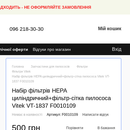
ПІДХОДИТЬ - НЕ ОФОРМЛЯЙТЕ ЗАМОВЛЕННЯ
096 218-30-30
Мій кошик
Вхід
лічної оферти
Відгуки про магазин
Головна
Запчастини для пилососів
Фільтри
Фільтри Vitek
Набір фільтрів HEPA циліндричний+фільтр-сітка пилососа Vitek VT-
1837 F0010109
Набір фільтрів HEPA
циліндричний+фільтр-сітка пилососа
Vitek VT-1837 F0010109
Немає в наявності
Артикул: F0010109
Написати відгук
500 грн
Порівняти
В бажання