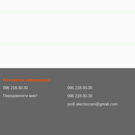
Контактна інформація
096 218-30-30
096 218-30-30
096 218-30-30
Передзвонити вам?
profi.electrocom@gmail.com