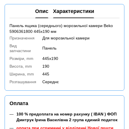
Опис
Характеристики
Панель ящика (середнього) морозильної камери Beko
5906361800 445х190 мм
Призначення
Для морозильної камери
Вид
Панель
запчастини
Розміри, mm
445x190
Висота, mm
190
Ширина, mm
445
Розташування
Середнє
Оплата
100 % предоплата на номер рахунку ( IBAN ) ФОП
Дмитрук Ірина Василівна 2 група єдиний податок
оплата при отриманні у відділенні Нової пошти