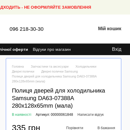
ПІДХОДИТЬ - НЕ ОФОРМЛЯЙТЕ ЗАМОВЛЕННЯ
096 218-30-30
Мій кошик
Вхід
лічної оферти
Відгуки про магазин
Головна
Запчастини та аксесуари
Холодильники
Дверні полички
Дверні полички Samsung
Полиця дверей для холодильника Samsung DA63-07388A
280x128x65mm (мала)
Полиця дверей для холодильника
Samsung DA63-07388A
280x128x65mm (мала)
В наявності
Артикул: 00000061848
Написати відгук
335 грн
Порівняти
В бажання