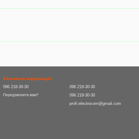
Контактна інформація
096 218-30-30
096 218-30-30
096 218-30-30
Передзвонити вам?
profi.electrocom@gmail.com