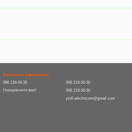
Контактна інформація
096 218-30-30
096 218-30-30
096 218-30-30
Передзвонити вам?
profi.electrocom@gmail.com