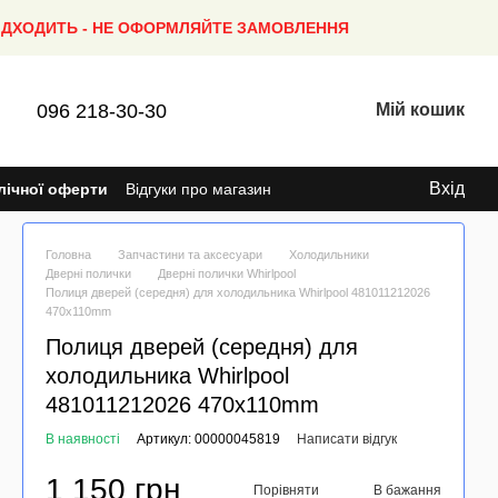
ПІДХОДИТЬ - НЕ ОФОРМЛЯЙТЕ ЗАМОВЛЕННЯ
096 218-30-30
Мій кошик
Вхід
лічної оферти
Відгуки про магазин
Головна
Запчастини та аксесуари
Холодильники
Дверні полички
Дверні полички Whirlpool
Полиця дверей (середня) для холодильника Whirlpool 481011212026
470x110mm
Полиця дверей (середня) для
холодильника Whirlpool
481011212026 470x110mm
В наявності
Артикул: 00000045819
Написати відгук
1 150 грн
Порівняти
В бажання