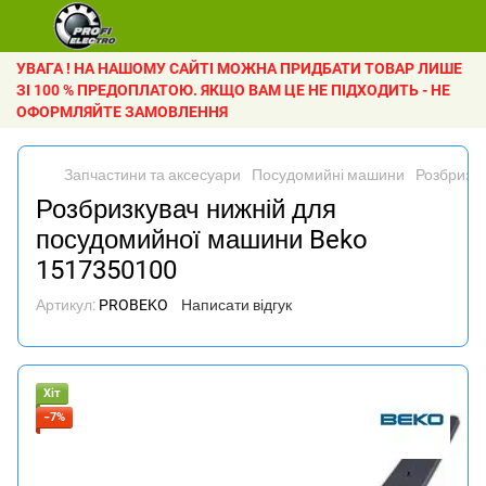
УВАГА ! НА НАШОМУ САЙТІ МОЖНА ПРИДБАТИ ТОВАР ЛИШЕ
ЗІ 100 % ПРЕДОПЛАТОЮ. ЯКЩО ВАМ ЦЕ НЕ ПІДХОДИТЬ - НЕ
ОФОРМЛЯЙТЕ ЗАМОВЛЕННЯ
Запчастини та аксесуари
Посудомийні машини
Розбризку
Розбризкувач нижній для
посудомийної машини Beko
1517350100
Артикул:
PROBEKO
Написати відгук
Хіт
−7%