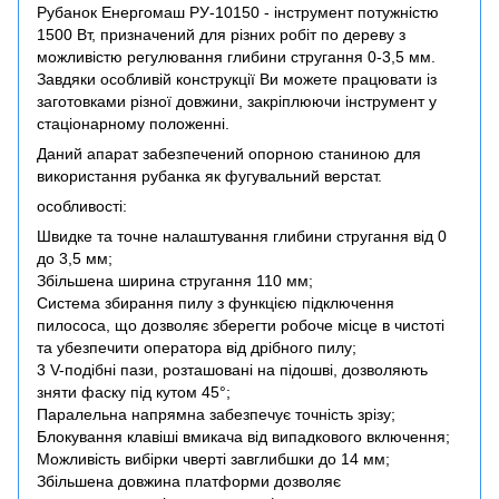
Рубанок Енергомаш РУ-10150 - інструмент потужністю
1500 Вт, призначений для різних робіт по дереву з
можливістю регулювання глибини стругання 0-3,5 мм.
Завдяки особливій конструкції Ви можете працювати із
заготовками різної довжини, закріплюючи інструмент у
стаціонарному положенні.
Даний апарат забезпечений опорною станиною для
використання рубанка як фугувальний верстат.
особливості:
Швидке та точне налаштування глибини стругання від 0
до 3,5 мм;
Збільшена ширина стругання 110 мм;
Система збирання пилу з функцією підключення
пилососа, що дозволяє зберегти робоче місце в чистоті
та убезпечити оператора від дрібного пилу;
3 V-подібні пази, розташовані на підошві, дозволяють
зняти фаску під кутом 45°;
Паралельна напрямна забезпечує точність зрізу;
Блокування клавіші вмикача від випадкового включення;
Можливість вибірки чверті завглибшки до 14 мм;
Збільшена довжина платформи дозволяє