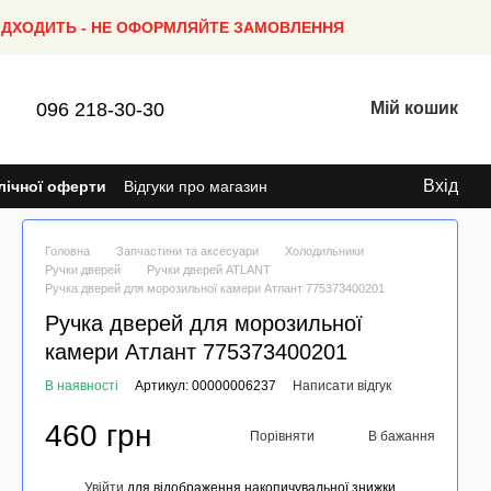
ПІДХОДИТЬ - НЕ ОФОРМЛЯЙТЕ ЗАМОВЛЕННЯ
096 218-30-30
Мій кошик
Вхід
лічної оферти
Відгуки про магазин
Головна
Запчастини та аксесуари
Холодильники
Ручки дверей
Ручки дверей ATLANT
Ручка дверей для морозильної камери Атлант 775373400201
Ручка дверей для морозильної
камери Атлант 775373400201
В наявності
Артикул: 00000006237
Написати відгук
460 грн
Порівняти
В бажання
Увійти
для відображення накопичувальної знижки
%