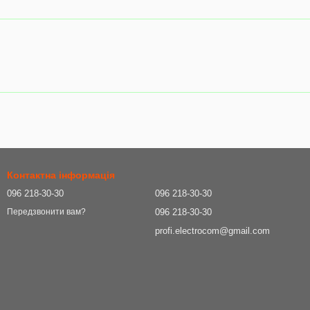
Контактна інформація
096 218-30-30
096 218-30-30
096 218-30-30
Передзвонити вам?
profi.electrocom@gmail.com