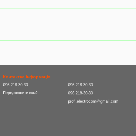
Контактна інформація
096 218-30-30
096 218-30-30
096 218-30-30
Передзвонити вам?
profi.electrocom@gmail.com