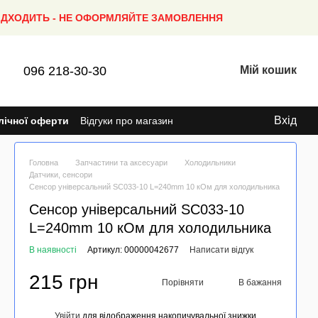
ПІДХОДИТЬ - НЕ ОФОРМЛЯЙТЕ ЗАМОВЛЕННЯ
096 218-30-30
Мій кошик
Вхід
лічної оферти
Відгуки про магазин
Головна
Запчастини та аксесуари
Холодильники
Датчики, сенсори
Сенсор універсальний SC033-10 L=240mm 10 кОм для холодильника
Сенсор універсальний SC033-10
L=240mm 10 кОм для холодильника
В наявності
Артикул: 00000042677
Написати відгук
215 грн
Порівняти
В бажання
Увійти
для відображення накопичувальної знижки
%