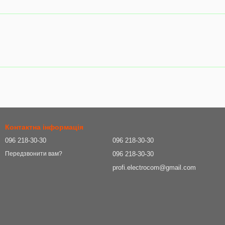
Контактна інформація
096 218-30-30
096 218-30-30
096 218-30-30
Передзвонити вам?
profi.electrocom@gmail.com