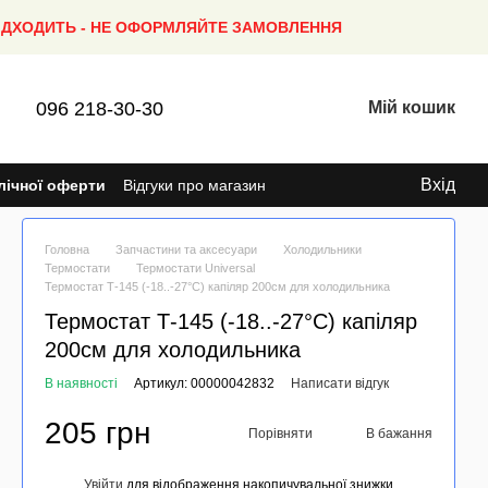
ПІДХОДИТЬ - НЕ ОФОРМЛЯЙТЕ ЗАМОВЛЕННЯ
096 218-30-30
Мій кошик
Вхід
лічної оферти
Відгуки про магазин
Головна
Запчастини та аксесуари
Холодильники
Термостати
Термостати Universal
Термостат Т-145 (-18..-27°C) капіляр 200см для холодильника
Термостат Т-145 (-18..-27°C) капіляр
200см для холодильника
В наявності
Артикул: 00000042832
Написати відгук
205 грн
Порівняти
В бажання
Увійти
для відображення накопичувальної знижки
%